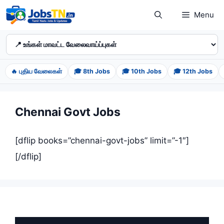
Skip
Menu
to
content
🔥 புதிய வேலைகள்
🎓 8th Jobs
🎓 10th Jobs
🎓 12th Jobs
Chennai Govt Jobs
[dflip books=”chennai-govt-jobs” limit=”-1″]
[/dflip]