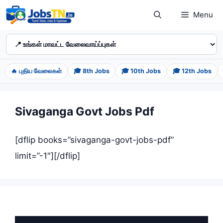
Skip
Menu
to
content
🔥 புதிய வேலைகள்
🎓 8th Jobs
🎓 10th Jobs
🎓 12th Jobs
Sivaganga Govt Jobs Pdf
[dflip books=”sivaganga-govt-jobs-pdf”
limit=”-1″][/dflip]