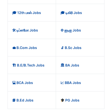
🎓 12th பாஸ் Jobs
🎓 டிகிரி Jobs
🛠️ டிப்ளமோ Jobs
⚙️ ஐடிஐ Jobs
💼 B.Com Jobs
🔬 B.Sc Jobs
🏗️ B.E/B.Tech Jobs
🏛️ BA Jobs
💻 BCA Jobs
📈 BBA Jobs
📘 B.Ed Jobs
PG Jobs