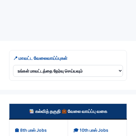
March 27, 2023
by
M Raj
Categories
Chennai
,
Chengalpattu
📍 மாவட்ட வேலைவாய்ப்புகள்
கல்வித் தகுதி
வேலை வாய்ப்பு வகை
🏫 8th பாஸ் Jobs
🎓 10th பாஸ் Jobs