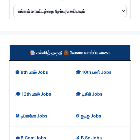
கல்வித் தகுதி
வேலை வாய்ப்பு வகை
🏫 8th பாஸ் Jobs
🎓 10th பாஸ் Jobs
🎓 12th பாஸ் Jobs
🎓 டிகிரி Jobs
🛠️ டிப்ளமோ Jobs
⚙️ ஐடிஐ Jobs
💼 B.Com Jobs
🔬 B.Sc Jobs