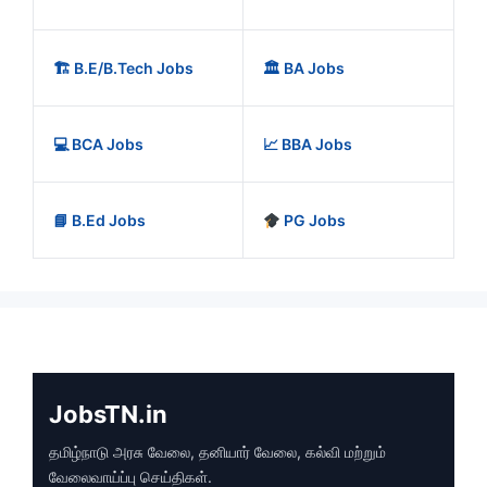
🏗️ B.E/B.Tech Jobs
🏛️ BA Jobs
💻 BCA Jobs
📈 BBA Jobs
📘 B.Ed Jobs
PG Jobs
JobsTN.in
தமிழ்நாடு அரசு வேலை, தனியார் வேலை, கல்வி மற்றும்
வேலைவாய்ப்பு செய்திகள்.