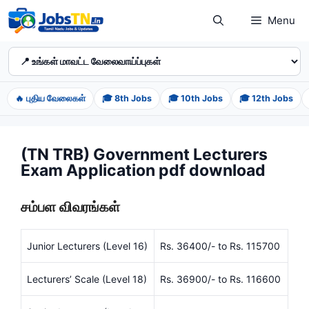
Skip
Menu
to
content
🔥 புதிய வேலைகள்
🎓 8th Jobs
🎓 10th Jobs
🎓 12th Jobs
(TN TRB) Government Lecturers
Exam Application pdf download
சம்பள விவரங்கள்
Junior Lecturers (Level 16)
Rs. 36400/- to Rs. 115700
Lecturers’ Scale (Level 18)
Rs. 36900/- to Rs. 116600