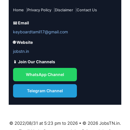
Home
Privacy Policy
Disclaimer
Contact Us
📧 Email
keyboardtamil17@gmail.com
🌐 Website
jobstn.in
📱 Join Our Channels
WhatsApp Channel
Telegram Channel
© 2022/08/31 at 5:23 pm to 2026 • © 2026 JobsTN.in.