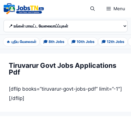
Skip
Menu
to
content
🔥 புதிய வேலைகள்
🎓 8th Jobs
🎓 10th Jobs
🎓 12th Jobs
Tiruvarur Govt Jobs Applications
Pdf
[dflip books=”tiruvarur-govt-jobs-pdf” limit=”-1″]
[/dflip]