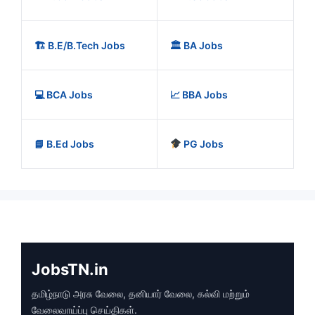
🏗️ B.E/B.Tech Jobs
🏛️ BA Jobs
💻 BCA Jobs
📈 BBA Jobs
📘 B.Ed Jobs
PG Jobs
JobsTN.in
தமிழ்நாடு அரசு வேலை, தனியார் வேலை, கல்வி மற்றும்
வேலைவாய்ப்பு செய்திகள்.