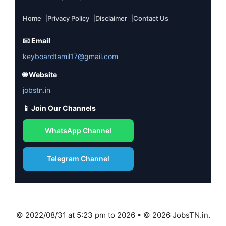
Home
Privacy Policy
Disclaimer
Contact Us
📧 Email
keyboardtamil17@gmail.com
🌐 Website
jobstn.in
📱 Join Our Channels
WhatsApp Channel
Telegram Channel
© 2022/08/31 at 5:23 pm to 2026 • © 2026 JobsTN.in.