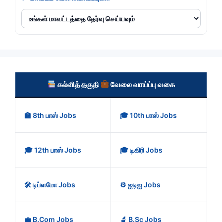
கல்வித் தகுதி
வேலை வாய்ப்பு வகை
🏫 8th பாஸ் Jobs
🎓 10th பாஸ் Jobs
🎓 12th பாஸ் Jobs
🎓 டிகிரி Jobs
🛠️ டிப்ளமோ Jobs
⚙️ ஐடிஐ Jobs
💼 B.Com Jobs
🔬 B.Sc Jobs