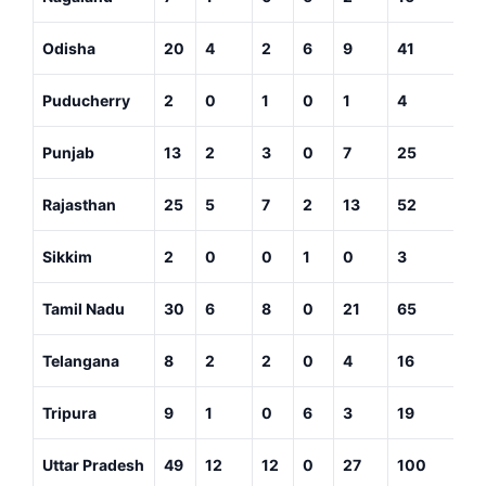
Odisha
20
4
2
6
9
41
Puducherry
2
0
1
0
1
4
Punjab
13
2
3
0
7
25
Rajasthan
25
5
7
2
13
52
Sikkim
2
0
0
1
0
3
Tamil Nadu
30
6
8
0
21
65
Telangana
8
2
2
0
4
16
Tripura
9
1
0
6
3
19
Uttar Pradesh
49
12
12
0
27
100