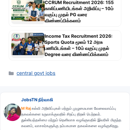
CCRUM Recruitment 2026: 155
காலிப்பணியிடங்கள் அறிவிப்பு – 10ம்
வகுப்பு முதல் PG வரை
விண்ணப்பிக்கலாம்
Income Tax Recruitment 2026:
Sports Quota மூலம் 12 அரசு
பணியிடங்கள் – 10ம் வகுப்பு முதல்
Degree வரை விண்ணப்பிக்கலாம்
Categories
central govt jobs
JobsTN நிர்வாகி
M Raj
கல்வி அறிவிப்புகள் மற்றும் முழுமையான வேலைவாய்ப்பு
தகவல்களை உருவாக்குவதில் சிறப்பு திறன் பெற்றவர்.
துல்லியத்தன்மை மற்றும் தெளிவாக வழங்குவதில் இவரின் மிகுந்த
கவனம், வாசகர்களுக்கு நம்பகமான தகவல்களை வழங்குகிறது.