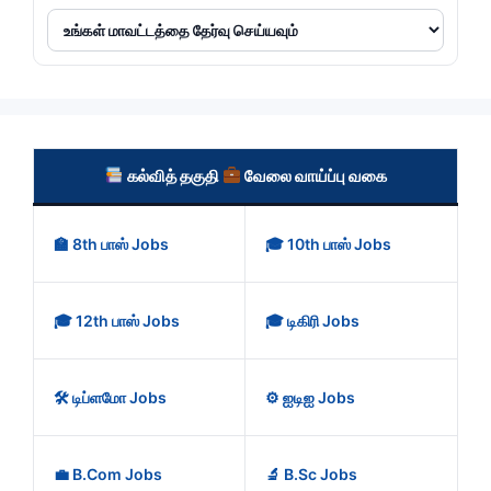
கல்வித் தகுதி
வேலை வாய்ப்பு வகை
🏫 8th பாஸ் Jobs
🎓 10th பாஸ் Jobs
🎓 12th பாஸ் Jobs
🎓 டிகிரி Jobs
🛠️ டிப்ளமோ Jobs
⚙️ ஐடிஐ Jobs
💼 B.Com Jobs
🔬 B.Sc Jobs