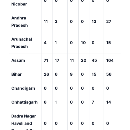
0
0
0
0
0
0
Nicobar
Andhra
11
3
0
0
13
27
Pradesh
Arunachal
4
1
0
10
0
15
Pradesh
Assam
71
17
11
20
45
164
Bihar
26
6
9
0
15
56
Chandigarh
0
0
0
0
0
0
Chhattisgarh
6
1
0
0
7
14
Dadra Nagar
Haveli and
0
0
0
0
0
0