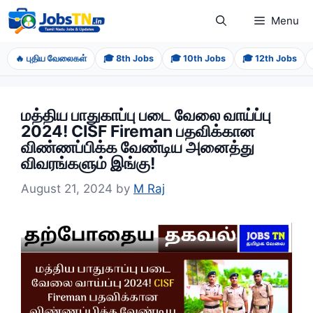
Skip
Menu
to
content
🔥 புதிய வேலைகள்
🎓 8th Jobs
🎓 10th Jobs
🎓 12th Jobs
மத்திய பாதுகாப்பு படை வேலை வாய்ப்பு
2024! CISF Fireman பதவிக்கான
விண்ணப்பிக்க வேண்டிய அனைத்து
விவரங்களும் இங்கு!
August 21, 2024
by
M Raj