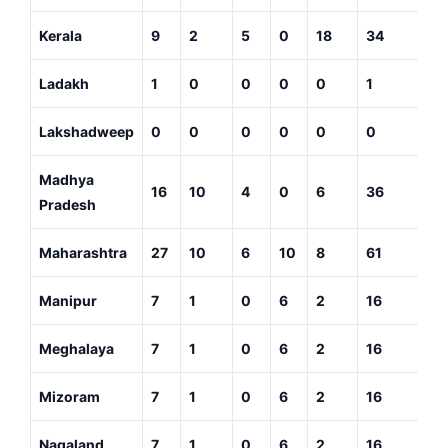
Kerala
9
2
5
0
18
34
Ladakh
1
0
0
0
0
1
Lakshadweep
0
0
0
0
0
0
Madhya
16
10
4
0
6
36
Pradesh
Maharashtra
27
10
6
10
8
61
Manipur
7
1
0
6
2
16
Meghalaya
7
1
0
6
2
16
Mizoram
7
1
0
6
2
16
Nagaland
7
1
0
6
2
16