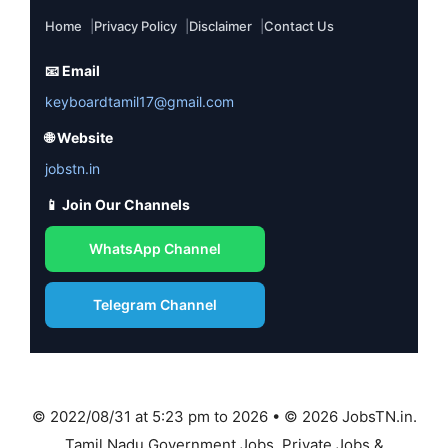
Home
Privacy Policy
Disclaimer
Contact Us
📧 Email
keyboardtamil17@gmail.com
🌐 Website
jobstn.in
📱 Join Our Channels
WhatsApp Channel
Telegram Channel
© 2022/08/31 at 5:23 pm to 2026 • © 2026 JobsTN.in.
Tamil Nadu Government Jobs, Private Jobs &