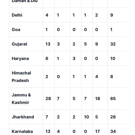
Daman & Diu
Delhi
4
1
1
1
2
9
Goa
1
0
0
0
0
1
Gujarat
13
3
2
5
9
32
Haryana
6
1
3
0
0
10
Himachal
2
0
1
1
4
8
Pradesh
Jammu &
28
7
5
7
18
65
Kashmir
Jharkhand
7
2
2
10
5
26
Karnataka
13
4
0
0
17
34