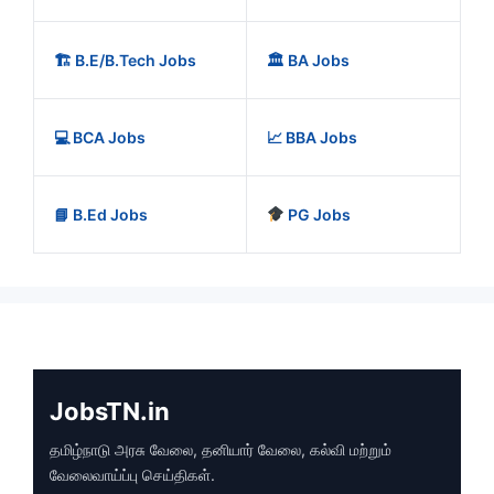
🏗️ B.E/B.Tech Jobs
🏛️ BA Jobs
💻 BCA Jobs
📈 BBA Jobs
📘 B.Ed Jobs
PG Jobs
JobsTN.in
தமிழ்நாடு அரசு வேலை, தனியார் வேலை, கல்வி மற்றும்
வேலைவாய்ப்பு செய்திகள்.