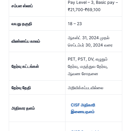
Pay Level – 3, Basic pay –
சம்பள ஸ்லாப்
₹21,700-₹69,100
வயது தகுதி
18 – 23
ஆகஸ்ட் 31, 2024 முதல்
விண்ணப்ப காலம்
செப்டம்பர் 30, 2024 வரை
PET, PST, DV, எழுதும்
தேர்வு கட்டங்கள்
தேர்வு, மருத்துவ தேர்வு,
ஆவண சோதனை
தேர்வு தேதி
அறிவிக்கப்படவில்லை
CISF அதிகாரி
அதிகார தளம்
இணையதளம்