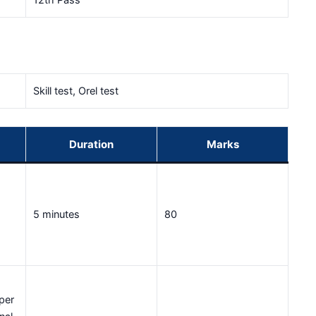
12th Pass
Skill test, Orel test
Duration
Marks
s
5 minutes
80
per