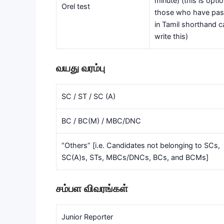
minute) (this is optio
Orel test
those who have pa
in Tamil shorthand c
write this)
வயது வரம்பு
SC / ST / SC (A)
BC / BC(M) / MBC/DNC
“Others” [i.e. Candidates not belonging to SCs,
SC(A)s, STs, MBCs/DNCs, BCs, and BCMs]
சம்பள விவரங்கள்
Junior Reporter