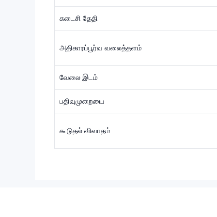
கடைசி தேதி
அதிகாரப்பூர்வ வலைத்தளம்
வேலை இடம்
பதிவுமுறையை
கூடுதல் விவாதம்