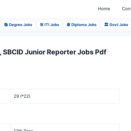
Home
Con
📚 Degree Jobs
🛠️ ITI Jobs
📘 Diploma Jobs
🏛️ Govt Jobs
BCID Junior Reporter Jobs Pdf
29 (*22)