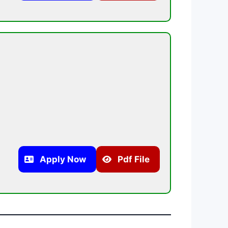
Apply Now
Pdf File