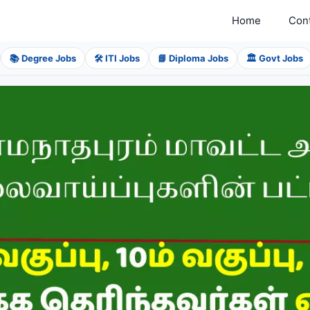
Home
Con
📚 Degree Jobs
🛠️ ITI Jobs
📘 Diploma Jobs
🏛️ Govt Jobs