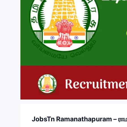
JobsTn Ramanathapuram – ராமநாதப