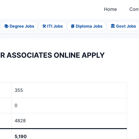
Home
Con
📚 Degree Jobs
🛠️ ITI Jobs
📘 Diploma Jobs
🏛️ Govt Jobs
OR ASSOCIATES ONLINE APPLY
355
0
4828
5,190