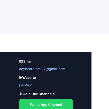
📧 Email
keyboardtamil17@gmail.com
🌐 Website
jobstn.in
📱 Join Our Channels
WhatsApp Channel