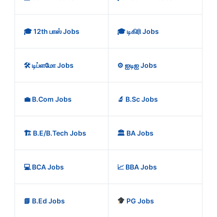
🎓 12th பாஸ் Jobs
🎓 டிகிரி Jobs
🛠️ டிப்ளமோ Jobs
⚙️ ஐடிஐ Jobs
💼 B.Com Jobs
🔬 B.Sc Jobs
🏗️ B.E/B.Tech Jobs
🏛️ BA Jobs
💻 BCA Jobs
📈 BBA Jobs
📘 B.Ed Jobs
PG Jobs