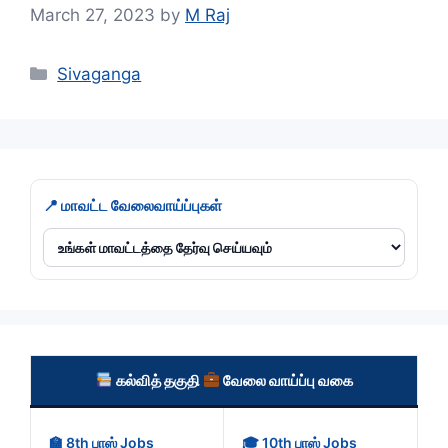
March 27, 2023
by
M Raj
Categories
Sivaganga
📍 மாவட்ட வேலைவாய்ப்புகள்
கல்வித் தகுதி
வேலை வாய்ப்பு வகை
🏫 8th பாஸ் Jobs
🎓 10th பாஸ் Jobs