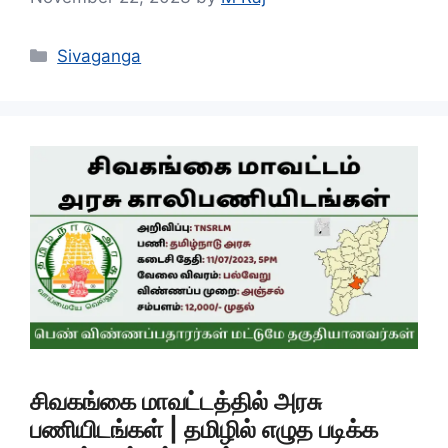
Categories
Sivaganga
சிவகங்கை மாவட்டத்தில் அரசு
பணியிடங்கள் | தமிழில் எழுத படிக்க