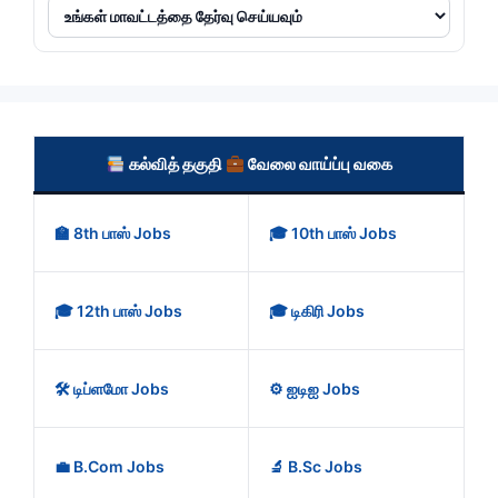
கல்வித் தகுதி
வேலை வாய்ப்பு வகை
🏫 8th பாஸ் Jobs
🎓 10th பாஸ் Jobs
🎓 12th பாஸ் Jobs
🎓 டிகிரி Jobs
🛠️ டிப்ளமோ Jobs
⚙️ ஐடிஐ Jobs
💼 B.Com Jobs
🔬 B.Sc Jobs