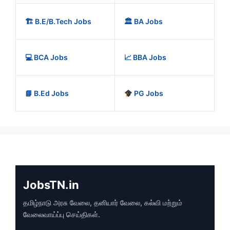
🏗️ B.E/B.Tech Jobs
🏛️ BA Jobs
💻 BCA Jobs
📈 BBA Jobs
📘 B.Ed Jobs
PG Jobs
JobsTN.in
தமிழ்நாடு அரசு வேலை, தனியார் வேலை, கல்வி மற்றும்
வேலைவாய்ப்பு செய்திகள்.