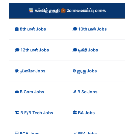
கல்வித் தகுதி
வேலை வாய்ப்பு வகை
🏫 8th பாஸ் Jobs
🎓 10th பாஸ் Jobs
🎓 12th பாஸ் Jobs
🎓 டிகிரி Jobs
🛠️ டிப்ளமோ Jobs
⚙️ ஐடிஐ Jobs
💼 B.Com Jobs
🔬 B.Sc Jobs
🏗️ B.E/B.Tech Jobs
🏛️ BA Jobs
💻 BCA Jobs
📈 BBA Jobs