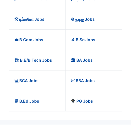
🛠️ டிப்ளமோ Jobs
⚙️ ஐடிஐ Jobs
💼 B.Com Jobs
🔬 B.Sc Jobs
🏗️ B.E/B.Tech Jobs
🏛️ BA Jobs
💻 BCA Jobs
📈 BBA Jobs
📘 B.Ed Jobs
PG Jobs