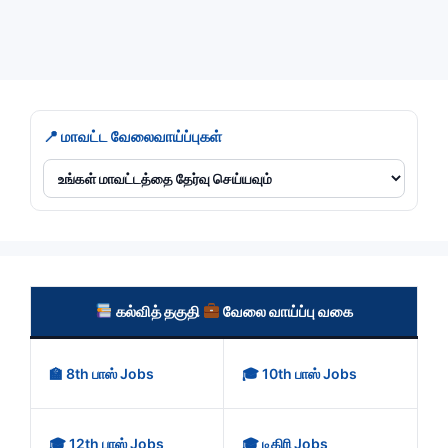
Categories
Nagapattinam
📍 மாவட்ட வேலைவாய்ப்புகள்
கல்வித் தகுதி
வேலை வாய்ப்பு வகை
🏫 8th பாஸ் Jobs
🎓 10th பாஸ் Jobs
🎓 12th பாஸ் Jobs
🎓 டிகிரி Jobs