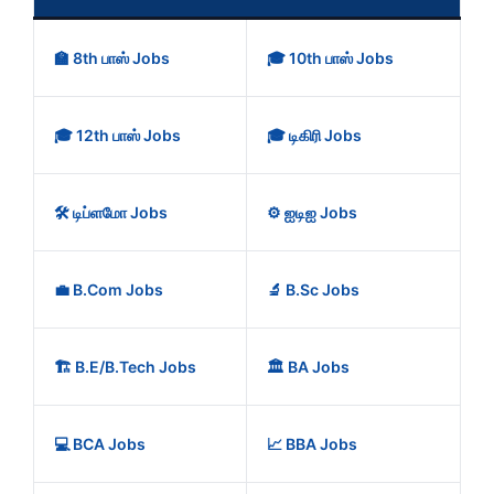
🏫 8th பாஸ் Jobs
🎓 10th பாஸ் Jobs
🎓 12th பாஸ் Jobs
🎓 டிகிரி Jobs
🛠️ டிப்ளமோ Jobs
⚙️ ஐடிஐ Jobs
💼 B.Com Jobs
🔬 B.Sc Jobs
🏗️ B.E/B.Tech Jobs
🏛️ BA Jobs
💻 BCA Jobs
📈 BBA Jobs