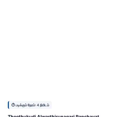
⏱️ படிக்கும் நேரம்: 4 நிமிடம்
Thoothukudi Alwarthirunagari Panchayat