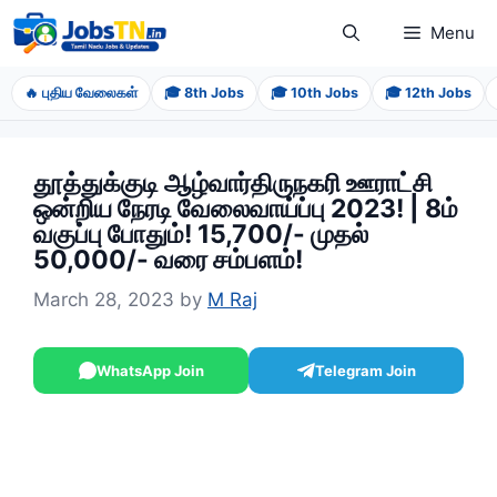
Skip
Menu
to
content
🔥 புதிய வேலைகள்
🎓 8th Jobs
🎓 10th Jobs
🎓 12th Jobs
தூத்துக்குடி ஆழ்வார்திருநகரி ஊராட்சி
ஒன்றிய நேரடி வேலைவாய்ப்பு 2023! | 8ம்
வகுப்பு போதும்! 15,700/- முதல்
50,000/- வரை சம்பளம்!
March 28, 2023
by
M Raj
WhatsApp Join
Telegram Join