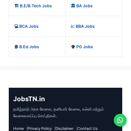
🏗️ B.E/B.Tech Jobs
🏛️ BA Jobs
💻 BCA Jobs
📈 BBA Jobs
📘 B.Ed Jobs
PG Jobs
JobsTN.in
தமிழ்நாடு அரசு வேலை, தனியார் வேலை, கல்வி மற்றும்
வேலைவாய்ப்பு செய்திகள்.
Home
Privacy Policy
Disclaimer
Contact Us