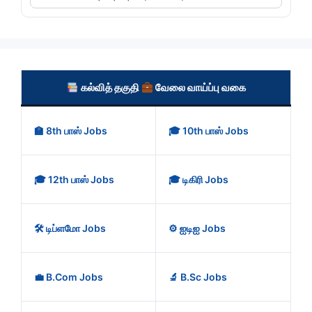
கல்வித் தகுதி
வேலை வாய்ப்பு வகை
🏫 8th பாஸ் Jobs
🎓 10th பாஸ் Jobs
🎓 12th பாஸ் Jobs
🎓 டிகிரி Jobs
🛠️ டிப்ளமோ Jobs
⚙️ ஐடிஐ Jobs
💼 B.Com Jobs
🔬 B.Sc Jobs