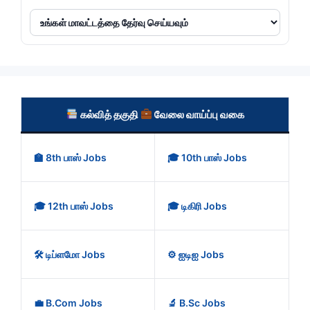
கல்வித் தகுதி
வேலை வாய்ப்பு வகை
🏫 8th பாஸ் Jobs
🎓 10th பாஸ் Jobs
🎓 12th பாஸ் Jobs
🎓 டிகிரி Jobs
🛠️ டிப்ளமோ Jobs
⚙️ ஐடிஐ Jobs
💼 B.Com Jobs
🔬 B.Sc Jobs