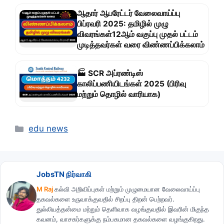
ஆதார் ஆபரேட்டர் வேலைவாய்ப்பு
பிப்ரவரி 2025: தமிழில் முழு
விவரங்கள்12ஆம் வகுப்பு முதல் பட்டம்
முடித்தவர்கள் வரை விண்ணப்பிக்கலாம்
🏭 SCR அப்ரண்டிஸ்
காலிப்பணியிடங்கள் 2025 (பிரிவு
மற்றும் தொழில் வாரியாக)
Categories
edu news
JobsTN நிர்வாகி
M Raj
கல்வி அறிவிப்புகள் மற்றும் முழுமையான வேலைவாய்ப்பு
தகவல்களை உருவாக்குவதில் சிறப்பு திறன் பெற்றவர்.
துல்லியத்தன்மை மற்றும் தெளிவாக வழங்குவதில் இவரின் மிகுந்த
கவனம், வாசகர்களுக்கு நம்பகமான தகவல்களை வழங்குகிறது.