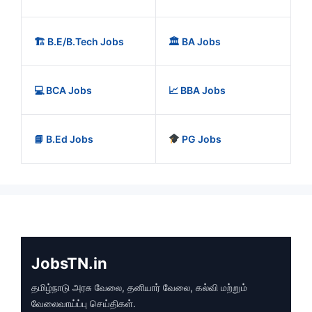
🏗️ B.E/B.Tech Jobs
🏛️ BA Jobs
💻 BCA Jobs
📈 BBA Jobs
📘 B.Ed Jobs
PG Jobs
JobsTN.in
தமிழ்நாடு அரசு வேலை, தனியார் வேலை, கல்வி மற்றும்
வேலைவாய்ப்பு செய்திகள்.