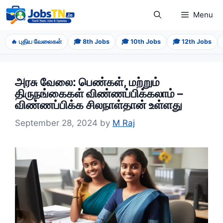
Skip
Menu
to
content
🔥 புதிய வேலைகள்
🎓 8th Jobs
🎓 10th Jobs
🎓 12th Jobs
அரசு வேலை: பெண்கள், மற்றும்
திருநங்கைகள் விண்ணப்பிக்கலாம் –
விண்ணப்பிக்க சிலநாள்தான் உள்ளது
September 28, 2024
by
M Raj