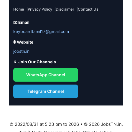
Home
Privacy Policy
Disclaimer
Contact Us
📧 Email
keyboardtamil17@gmail.com
🌐 Website
jobstn.in
📱 Join Our Channels
WhatsApp Channel
Telegram Channel
© 2022/08/31 at 5:23 pm to 2026 • © 2026 JobsTN.in.