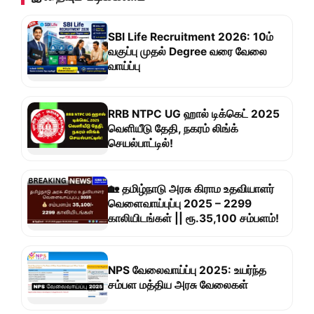
SBI Life Recruitment 2026: 10ம்
வகுப்பு முதல் Degree வரை வேலை
வாய்ப்பு
RRB NTPC UG ஹால் டிக்கெட் 2025
வெளியீடு தேதி, நகரம் லிங்க்
செயல்பாட்டில்!
🏡 தமிழ்நாடு அரசு கிராம உதவியாளர்
வெளைவாய்புப்பு 2025 – 2299
காலியிடங்கள் || ரூ.35,100 சம்பளம்!
NPS வேலைவாய்ப்பு 2025: உயர்ந்த
சம்பள மத்திய அரசு வேலைகள்