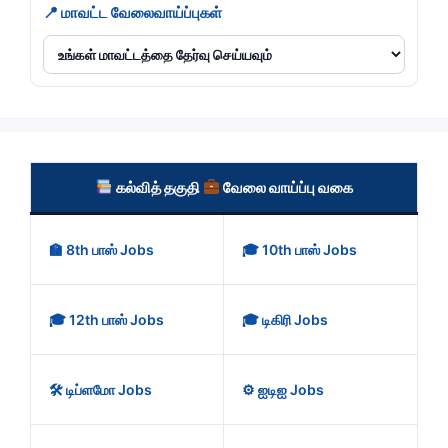
📍 மாவட்ட வேலைவாய்ப்புகள்
கல்வித் தகுதி
வேலை வாய்ப்பு வகை
🏫 8th பாஸ் Jobs
🎓 10th பாஸ் Jobs
🎓 12th பாஸ் Jobs
🎓 டிகிரி Jobs
🛠️ டிப்ளமோ Jobs
⚙️ ஐடிஐ Jobs