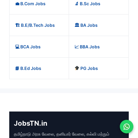
💼 B.Com Jobs
🔬 B.Sc Jobs
🏗️ B.E/B.Tech Jobs
🏛️ BA Jobs
💻 BCA Jobs
📈 BBA Jobs
📘 B.Ed Jobs
PG Jobs
JobsTN.in
தமிழ்நாடு அரசு வேலை, தனியார் வேலை, கல்வி மற்றும்