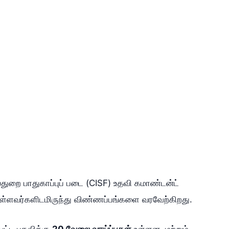
துறை பாதுகாப்புப் படை (CISF) உதவி கமாண்டன்ட்
ும் உள்ளவர்களிடமிருந்து விண்ணப்பங்களை வரவேற்கிறது.
்பட்ட பதவிக்கு
20 வேலை வாய்ப்புகள்
உள்ளன. மற்றும்