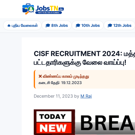
Skip
to
content
🔥 புதிய வேலைகள்
🎓 8th Jobs
🎓 10th Jobs
🎓 12th Jobs
CISF RECRUITMENT 2024: மத்திய
பட்டதாரிகளுக்கு வேலை வாய்ப்பு!
❌ விண்ணப்ப காலம் முடிந்தது
கடைசி தேதி: 19.12.2023
December 11, 2023
by
M Raj