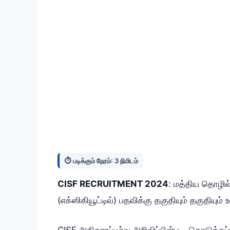
⏱️ படிக்கும் நேரம்: 3 நிமிடம்
CISF RECRUITMENT 2024
: மத்திய தொழில்
(எக்ஸிகியூட்டிவ்) பதவிக்கு தகுதியும் தகுதிய
CISF அதிகாரப்பூர்வ அறிவிப்பின்படி, கொடுக்கப