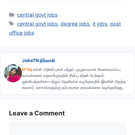
Categories
central govt jobs
Tags
central govt jobs
,
degree jobs
,
it jobs
,
post
office jobs
JobsTN நிர்வாகி
M Raj
கல்வி அறிவிப்புகள் மற்றும் முழுமையான வேலைவாய்ப்பு
தகவல்களை உருவாக்குவதில் சிறப்பு திறன் பெற்றவர்.
துல்லியத்தன்மை மற்றும் தெளிவாக வழங்குவதில் இவரின் மிகுந்த
கவனம், வாசகர்களுக்கு நம்பகமான தகவல்களை வழங்குகிறது.
Leave a Comment
Comment