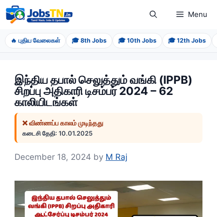
Skip
Menu
to
content
🔥 புதிய வேலைகள்
🎓 8th Jobs
🎓 10th Jobs
🎓 12th Jobs
இந்திய தபால் செலுத்தும் வங்கி (IPPB)
சிறப்பு அதிகாரி டிசம்பர் 2024 – 62
காலியிடங்கள்
❌ விண்ணப்ப காலம் முடிந்தது
கடைசி தேதி: 10.01.2025
December 18, 2024
by
M Raj