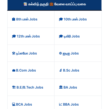
கல்வித் தகுதி
வேலை வாய்ப்பு வகை
🏫 8th பாஸ் Jobs
🎓 10th பாஸ் Jobs
🎓 12th பாஸ் Jobs
🎓 டிகிரி Jobs
🛠️ டிப்ளமோ Jobs
⚙️ ஐடிஐ Jobs
💼 B.Com Jobs
🔬 B.Sc Jobs
🏗️ B.E/B.Tech Jobs
🏛️ BA Jobs
💻 BCA Jobs
📈 BBA Jobs