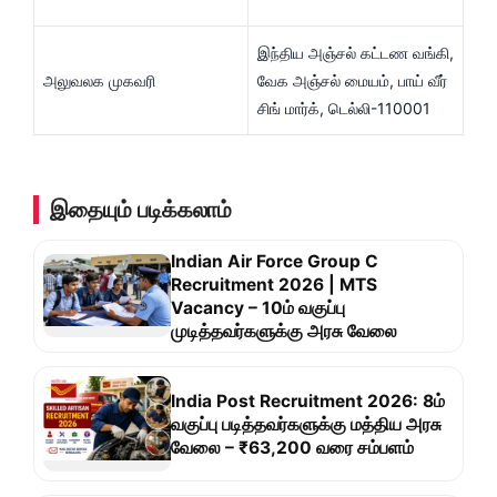
இந்திய அஞ்சல் கட்டண வங்கி,
அலுவலக முகவரி
வேக அஞ்சல் மையம், பாய் வீர்
சிங் மார்க், டெல்லி-110001
இதையும் படிக்கலாம்
Indian Air Force Group C
Recruitment 2026 | MTS
Vacancy – 10ம் வகுப்பு
முடித்தவர்களுக்கு அரசு வேலை
India Post Recruitment 2026: 8ம்
வகுப்பு படித்தவர்களுக்கு மத்திய அரசு
வேலை – ₹63,200 வரை சம்பளம்