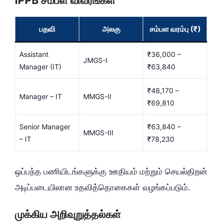
IPPB சம்பள விவரங்கள்
பதவி
அலகு
சம்பள வரம்பு (₹)
Assistant
₹36,000 –
JMGS-I
Manager (IT)
₹63,840
₹48,170 –
Manager – IT
MMGS-II
₹69,810
Senior Manager
₹63,840 –
MMGS-III
– IT
₹78,230
ஒப்பந்த பணியிடங்களுக்கு ஊதியம் மற்றும் செயல்திறன்
அடிப்படையிலான உதவித்தொகைகள் வழங்கப்படும்.
முக்கிய அறிவுறுத்தல்கள்