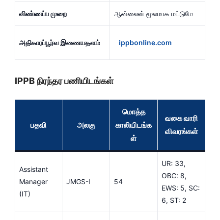
விண்ணப்ப முறை
ஆன்லைன் மூலமாக மட்டுமே
அதிகாரப்பூர்வ இணையதளம்
ippbonline.com
IPPB நிரந்தர பணியிடங்கள்
மொத்த
வகை வாரி
பதவி
அலகு
காலியிடங்க
விவரங்கள்
ள்
UR: 33,
Assistant
OBC: 8,
Manager
JMGS-I
54
EWS: 5, SC:
(IT)
6, ST: 2