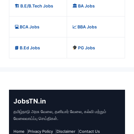
🏗️ B.E/B.Tech Jobs
🏛️ BA Jobs
💻 BCA Jobs
📈 BBA Jobs
📘 B.Ed Jobs
PG Jobs
JobsTN.in
தமிழ்நாடு அரசு வேலை, தனியார் வேலை, கல்வி மற்றும்
வேலைவாய்ப்பு செய்திகள்.
Home
Privacy Policy
Disclaimer
Contact Us