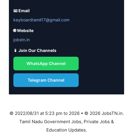
📧 Email
keyboardtamil17@gmail.com
🌐 Website
jobstn.in
📱 Join Our Channels
WhatsApp Channel
Telegram Channel
© 2022/08/31 at 5:23 pm to 2026 • © 2026 JobsTN.in.
Tamil Nadu Government Jobs, Private Jobs &
Education Updates.