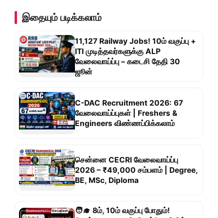
இதையும் படிக்கலாம்
11,127 Railway Jobs! 10ம் வகுப்பு +
ITI முடித்தவர்களுக்கு ALP
வேலைவாய்ப்பு – கடைசி தேதி 30
ஜூன்
C-DAC Recruitment 2026: 67
வேலைவாய்ப்புகள் | Freshers &
Engineers விண்ணப்பிக்கலாம்
சென்னை CECRI வேலைவாய்ப்பு
2026 – ₹49,000 சம்பளம் | Degree,
BE, MSc, Diploma
🧑‍🎓 8ம், 10ம் வகுப்பு போதும்!