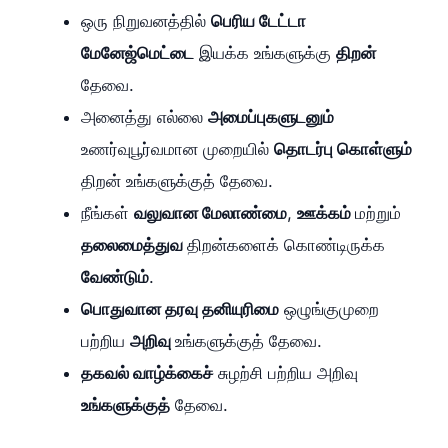
ஒரு நிறுவனத்தில்
பெரிய டேட்டா
மேனேஜ்மெட்டை
இயக்க உங்களுக்கு
திறன்
தேவை.
அனைத்து எல்லை
அமைப்புகளுடனும்
உணர்வுபூர்வமான முறையில்
தொடர்பு கொள்ளும்
திறன் உங்களுக்குத் தேவை.
நீங்கள்
வலுவான மேலாண்மை
,
ஊக்கம்
மற்றும்
தலைமைத்துவ
திறன்களைக் கொண்டிருக்க
வேண்டும்
.
பொதுவான தரவு தனியுரிமை
ஒழுங்குமுறை
பற்றிய
அறிவு
உங்களுக்குத் தேவை.
தகவல் வாழ்க்கைச்
சுழற்சி பற்றிய அறிவு
உங்களுக்குத்
தேவை.