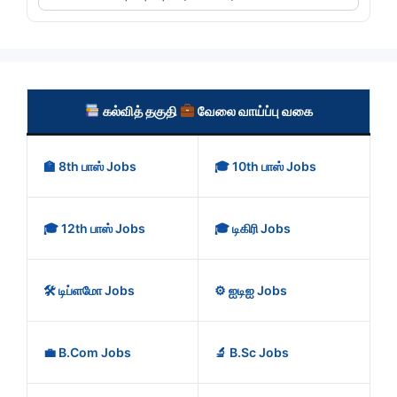
கல்வித் தகுதி
வேலை வாய்ப்பு வகை
🏫 8th பாஸ் Jobs
🎓 10th பாஸ் Jobs
🎓 12th பாஸ் Jobs
🎓 டிகிரி Jobs
🛠️ டிப்ளமோ Jobs
⚙️ ஐடிஐ Jobs
💼 B.Com Jobs
🔬 B.Sc Jobs