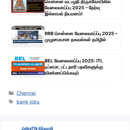
சென்னை வடபழநி திருக்கோயிலில்
வேலைவாய்ப்பு 2025 – தேர்வு
இல்லாமல் நியமனம்!
RRB சென்னை வேலைவாய்ப்பு 2025 –
முழுமையான தகவல்கள் தமிழில்
BEL வேலைவாய்ப்பு 2025: ITI,
டிப்ளமா, பட்டதாரி பதவிகளுக்கு
விண்ணப்பிக்கவும்
Categories
Chennai
Tags
bank jobs
JobsTN நிர்வாகி