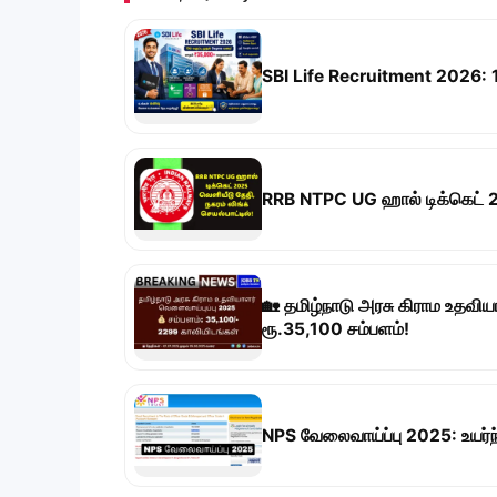
SBI Life Recruitment 2026: 1
RRB NTPC UG ஹால் டிக்கெட் 202
🏡 தமிழ்நாடு அரசு கிராம உதவி
ரூ.35,100 சம்பளம்!
NPS வேலைவாய்ப்பு 2025: உயர்