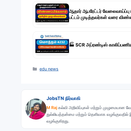
ஆதார் ஆபரேட்டர் வேலைவாய்ப்பு ப
பட்டம் முடித்தவர்கள் வரை விண்
🏭 SCR அப்ரண்டிஸ் காலிப்பணியி
Categories
edu news
JobsTN நிர்வாகி
M Raj
கல்வி அறிவிப்புகள் மற்றும் முழுமையான வே
துல்லியத்தன்மை மற்றும் தெளிவாக வழங்குவதில்
வழங்குகிறது.