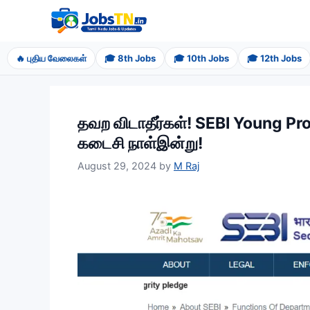
Skip
to
content
🔥 புதிய வேலைகள்
🎓 8th Jobs
🎓 10th Jobs
🎓 12th Jobs
தவற விடாதீர்கள்! SEBI Young Pr
கடைசி நாள்இன்று!
August 29, 2024
by
M Raj