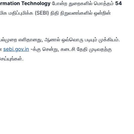
ormation Technology
போன்ற துறைகளில் மொத்தம்
54
ிக மதிப்புமிக்க (SEBI) நிதி நிறுவனங்களில் ஒன்றின்
யல்முறை எளிதானது, ஆனால் ஒவ்வொரு படியும் முக்கியம்.
ான
sebi.gov.in
-க்கு சென்று, கடைசி தேதி முடிவதற்கு
ெய்யுங்கள்.