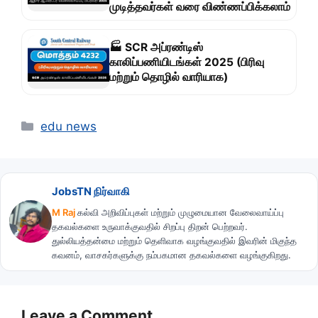
முடித்தவர்கள் வரை விண்ணப்பிக்கலாம்
🏭 SCR அப்ரண்டிஸ்
காலிப்பணியிடங்கள் 2025 (பிரிவு
மற்றும் தொழில் வாரியாக)
Categories
edu news
JobsTN நிர்வாகி
M Raj
கல்வி அறிவிப்புகள் மற்றும் முழுமையான வேலைவாய்ப்பு
தகவல்களை உருவாக்குவதில் சிறப்பு திறன் பெற்றவர்.
துல்லியத்தன்மை மற்றும் தெளிவாக வழங்குவதில் இவரின் மிகுந்த
கவனம், வாசகர்களுக்கு நம்பகமான தகவல்களை வழங்குகிறது.
Leave a Comment