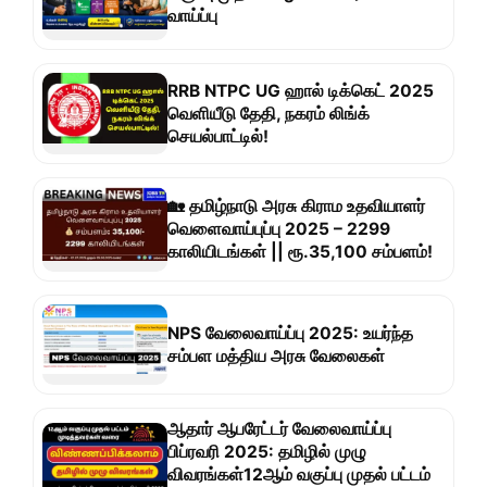
வாய்ப்பு
RRB NTPC UG ஹால் டிக்கெட் 2025
வெளியீடு தேதி, நகரம் லிங்க்
செயல்பாட்டில்!
🏡 தமிழ்நாடு அரசு கிராம உதவியாளர்
வெளைவாய்புப்பு 2025 – 2299
காலியிடங்கள் || ரூ.35,100 சம்பளம்!
NPS வேலைவாய்ப்பு 2025: உயர்ந்த
சம்பள மத்திய அரசு வேலைகள்
ஆதார் ஆபரேட்டர் வேலைவாய்ப்பு
பிப்ரவரி 2025: தமிழில் முழு
விவரங்கள்12ஆம் வகுப்பு முதல் பட்டம்