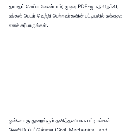
தாமதம் செய்ய வேண்டாம்; முடிவு PDF-ஐ பதிவிறக்கி,
உங்கள் பெயர் வெற்றி பெற்றவர்களின் பட்டியலில் உள்ளதா
எனச் சரிபாருங்கள்.
ஒவ்வொரு துறைக்கும் தனித்தனியாக பட்டியல்கள்
வெளியிடப்பட்டுள்ளன (Civil, Mechanical, and