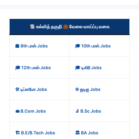
கல்வித் தகுதி
வேலை வாய்ப்பு வகை
🏫 8th பாஸ் Jobs
🎓 10th பாஸ் Jobs
🎓 12th பாஸ் Jobs
🎓 டிகிரி Jobs
🛠️ டிப்ளமோ Jobs
⚙️ ஐடிஐ Jobs
💼 B.Com Jobs
🔬 B.Sc Jobs
🏗️ B.E/B.Tech Jobs
🏛️ BA Jobs