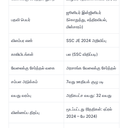
ஜூனியர் இன்ஜினியர்
பதவி பெயர்
(கொறுத்து, எந்திரவியல்,
மின்சாரம்)
விளம்பர எண்
SSC JE 2024 அறிவிப்பு
காலியிடங்கள்
பல (SSC விதிப்படி)
வேலைக்கு சேர்த்தல் வகை
அரசாங்க வேலைக்கு சேர்த்தல்
சம்பள அடுக்கம்
7வது ஊதியக் குழு படி
வயது வரம்பு
அதிகபட்ச வயது: 32 வயது
மூடப்பட்டது (தேதிகள்: ஏப்ரல்
விண்ணப்ப திறப்பு
2024 – மே 2024)