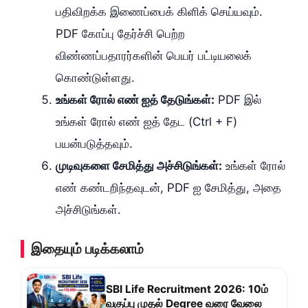
பதிவிறக்க இணைப்பைக் கிளிக் செய்யவும்.
PDF கோப்பு தேர்ச்சி பெற்ற
விண்ணப்பதாரர்களின் பெயர் பட்டியலைக்
கொண்டுள்ளது.
உங்கள் ரோல் எண் ஐத் தேடுங்கள்:
PDF இல்
உங்கள் ரோல் எண் ஐத் தேட (Ctrl + F)
பயன்படுத்தவும்.
முடிவுகளை சேமித்து அச்சிடுங்கள்:
உங்கள் ரோல்
எண் கண்டறிந்தவுடன், PDF ஐ சேமித்து, அதை
அச்சிடுங்கள்.
இதையும் படிக்கலாம்
SBI Life Recruitment 2026: 10ம்
வகுப்பு முதல் Degree வரை வேலை