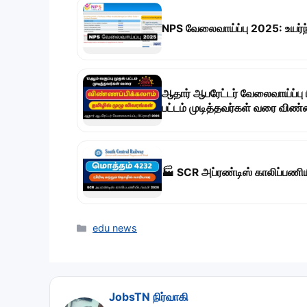
NPS வேலைவாய்ப்பு 2025: உயர்
ஆதார் ஆபரேட்டர் வேலைவாய்ப்பு ப
பட்டம் முடித்தவர்கள் வரை விண்
🏭 SCR அப்ரண்டிஸ் காலிப்பணியி
Categories
edu news
JobsTN நிர்வாகி