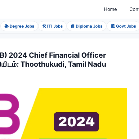
Home
Con
📚 Degree Jobs
🛠️ ITI Jobs
📘 Diploma Jobs
🏛️ Govt Jobs
) 2024 Chief Financial Officer
ணியிடம்: Thoothukudi, Tamil Nadu