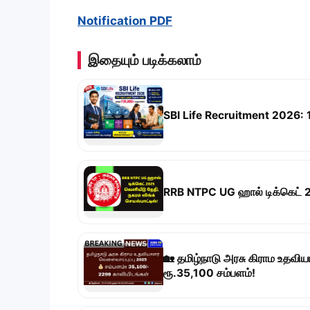
Notification PDF
இதையும் படிக்கலாம்
SBI Life Recruitment 2026: 1
RRB NTPC UG ஹால் டிக்கெட் 202
🏡 தமிழ்நாடு அரசு கிராம உதவி
ரூ.35,100 சம்பளம்!