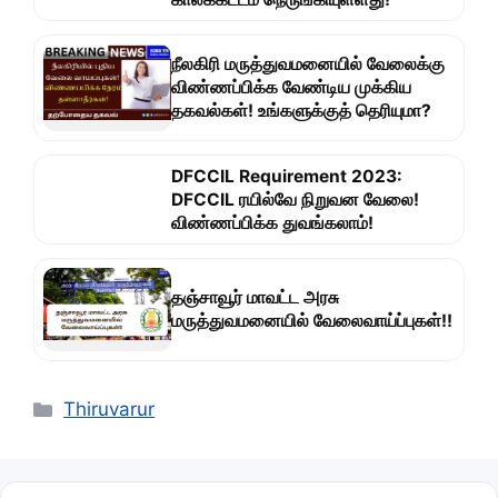
நீலகிரி மருத்துவமனையில் வேலைக்கு
விண்ணப்பிக்க வேண்டிய முக்கிய
தகவல்கள்! உங்களுக்குத் தெரியுமா?
DFCCIL Requirement 2023:
DFCCIL ரயில்வே நிறுவன வேலை!
விண்ணப்பிக்க துவங்கலாம்!
தஞ்சாவூர் மாவட்ட அரசு
மருத்துவமனையில் வேலைவாய்ப்புகள்!!
Categories
Thiruvarur