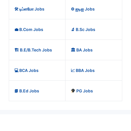
🛠️ டிப்ளமோ Jobs
⚙️ ஐடிஐ Jobs
💼 B.Com Jobs
🔬 B.Sc Jobs
🏗️ B.E/B.Tech Jobs
🏛️ BA Jobs
💻 BCA Jobs
📈 BBA Jobs
📘 B.Ed Jobs
PG Jobs