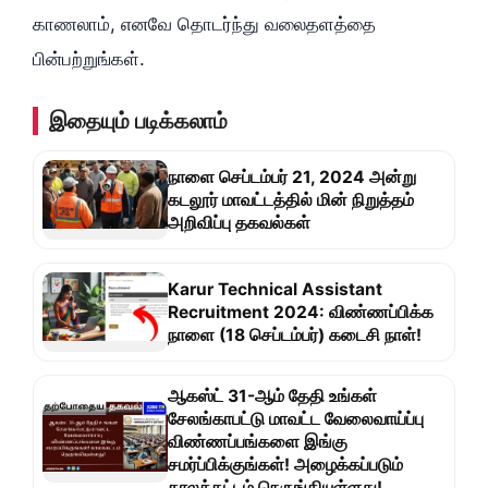
காணலாம், எனவே தொடர்ந்து வலைதளத்தை
பின்பற்றுங்கள்.
இதையும் படிக்கலாம்
நாளை செப்டம்பர் 21, 2024 அன்று
கடலூர் மாவட்டத்தில் மின் நிறுத்தம்
அறிவிப்பு தகவல்கள்
Karur Technical Assistant
Recruitment 2024: விண்ணப்பிக்க
நாளை (18 செப்டம்பர்) கடைசி நாள்!
ஆகஸ்ட் 31-ஆம் தேதி உங்கள்
சேலங்காபட்டு மாவட்ட வேலைவாய்ப்பு
விண்ணப்பங்களை இங்கு
சமர்ப்பிக்குங்கள்! அழைக்கப்படும்
காலக்கட்டம் நெருங்கியுள்ளது!