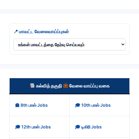
📍 மாவட்ட வேலைவாய்ப்புகள்
கல்வித் தகுதி
வேலை வாய்ப்பு வகை
🏫 8th பாஸ் Jobs
🎓 10th பாஸ் Jobs
🎓 12th பாஸ் Jobs
🎓 டிகிரி Jobs