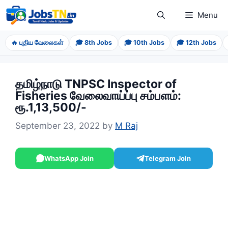
Skip
Menu
to
content
🔥 புதிய வேலைகள்
🎓 8th Jobs
🎓 10th Jobs
🎓 12th Jobs
தமிழ்நாடு TNPSC Inspector of
Fisheries வேலைவாய்ப்பு சம்பளம்:
ரூ.1,13,500/-
September 23, 2022
by
M Raj
WhatsApp Join
Telegram Join