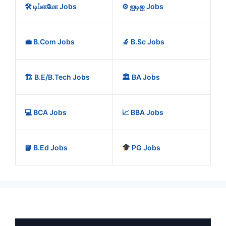
🛠️ டிப்ளமோ Jobs
⚙️ ஐடிஐ Jobs
💼 B.Com Jobs
🔬 B.Sc Jobs
🏗️ B.E/B.Tech Jobs
🏛️ BA Jobs
💻 BCA Jobs
📈 BBA Jobs
📘 B.Ed Jobs
PG Jobs