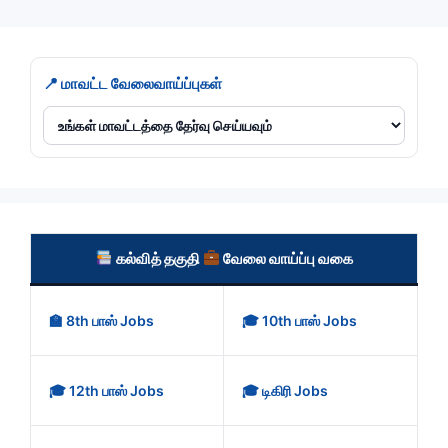
📍 மாவட்ட வேலைவாய்ப்புகள்
கல்வித் தகுதி
வேலை வாய்ப்பு வகை
🏫 8th பாஸ் Jobs
🎓 10th பாஸ் Jobs
🎓 12th பாஸ் Jobs
🎓 டிகிரி Jobs