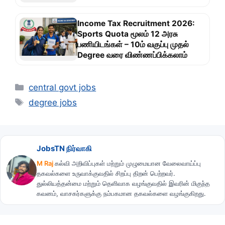
Income Tax Recruitment 2026:
Sports Quota மூலம் 12 அரசு
பணியிடங்கள் – 10ம் வகுப்பு முதல்
Degree வரை விண்ணப்பிக்கலாம்
Categories
central govt jobs
Tags
degree jobs
JobsTN நிர்வாகி
M Raj
கல்வி அறிவிப்புகள் மற்றும் முழுமையான வேலைவாய்ப்பு
தகவல்களை உருவாக்குவதில் சிறப்பு திறன் பெற்றவர்.
துல்லியத்தன்மை மற்றும் தெளிவாக வழங்குவதில் இவரின் மிகுந்த
கவனம், வாசகர்களுக்கு நம்பகமான தகவல்களை வழங்குகிறது.