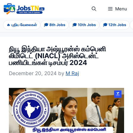
Skip
Menu
to
content
🔥 புதிய வேலைகள்
🎓 8th Jobs
🎓 10th Jobs
🎓 12th Jobs
நியூ இந்தியா அஷ்யூரன்ஸ் கம்பெனி
லிமிடெட் (NIACL) அசிஸ்டென்ட்
பணியிடங்கள் டிசம்பர் 2024
December 20, 2024
by
M Raj