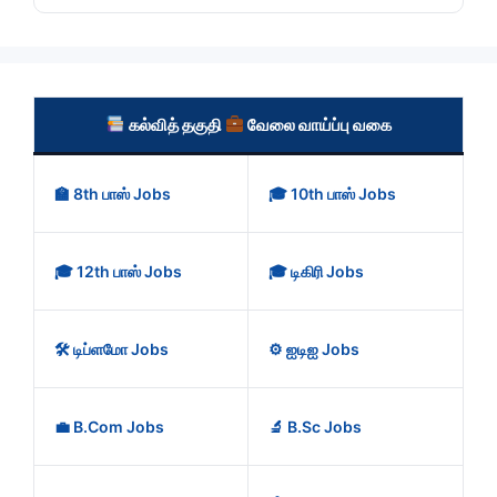
கல்வித் தகுதி
வேலை வாய்ப்பு வகை
🏫 8th பாஸ் Jobs
🎓 10th பாஸ் Jobs
🎓 12th பாஸ் Jobs
🎓 டிகிரி Jobs
🛠️ டிப்ளமோ Jobs
⚙️ ஐடிஐ Jobs
💼 B.Com Jobs
🔬 B.Sc Jobs