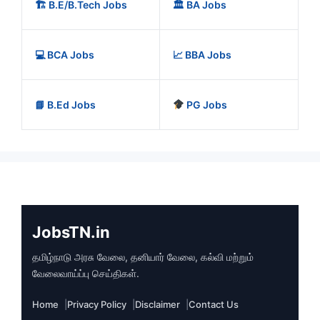
🏗️ B.E/B.Tech Jobs
🏛️ BA Jobs
💻 BCA Jobs
📈 BBA Jobs
📘 B.Ed Jobs
PG Jobs
JobsTN.in
தமிழ்நாடு அரசு வேலை, தனியார் வேலை, கல்வி மற்றும்
வேலைவாய்ப்பு செய்திகள்.
Home
Privacy Policy
Disclaimer
Contact Us