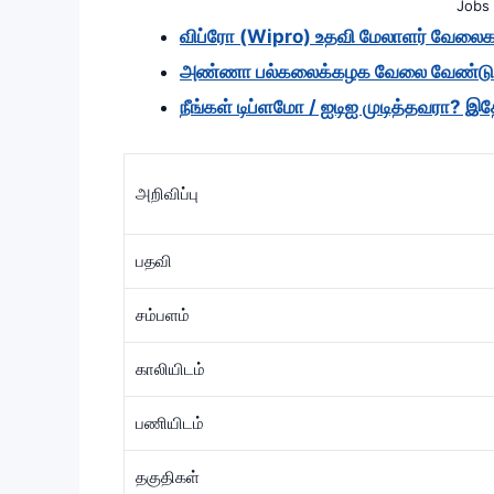
Jobs 
விப்ரோ (Wipro) உதவி மேலாளர் வேலை
அண்ணா பல்கலைக்கழக வேலை வேண்டு
நீங்கள் டிப்ளமோ / ஐடிஐ முடித்தவரா? இ
அறிவிப்பு
பதவி
சம்பளம்
காலியிடம்
பணியிடம்
தகுதிகள்