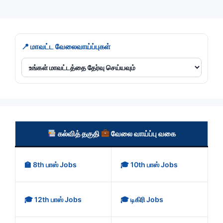
📍 மாவட்ட வேலைவாய்ப்புகள்
கல்வித் தகுதி
வேலை வாய்ப்பு வகை
🏫 8th பாஸ் Jobs
🎓 10th பாஸ் Jobs
🎓 12th பாஸ் Jobs
🎓 டிகிரி Jobs