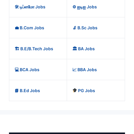
🛠️ டிப்ளமோ Jobs
⚙️ ஐடிஐ Jobs
💼 B.Com Jobs
🔬 B.Sc Jobs
🏗️ B.E/B.Tech Jobs
🏛️ BA Jobs
💻 BCA Jobs
📈 BBA Jobs
📘 B.Ed Jobs
PG Jobs