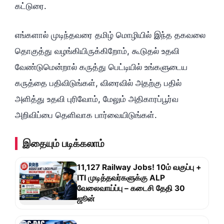
கட்டுரை.
எங்களால் முடிந்தவரை தமிழ் மொழியில் இந்த தகவலை
தொகுத்து வழங்கியிருக்கிறோம், கூடுதல் உதவி
வேண்டுமென்றால் கருத்து பெட்டியில் உங்களுடைய
கருத்தை பதிவிடுங்கள், விரைவில் அதற்கு பதில்
அளித்து உதவி புரிவோம், மேலும் அதிகாரப்பூர்வ
அறிவிப்பை தெளிவாக பார்வையிடுங்கள்.
இதையும் படிக்கலாம்
11,127 Railway Jobs! 10ம் வகுப்பு +
ITI முடித்தவர்களுக்கு ALP
வேலைவாய்ப்பு – கடைசி தேதி 30
ஜூன்