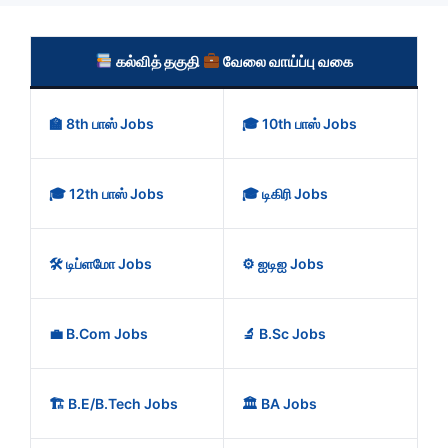
கல்வித் தகுதி
வேலை வாய்ப்பு வகை
🏫 8th பாஸ் Jobs
🎓 10th பாஸ் Jobs
🎓 12th பாஸ் Jobs
🎓 டிகிரி Jobs
🛠️ டிப்ளமோ Jobs
⚙️ ஐடிஐ Jobs
💼 B.Com Jobs
🔬 B.Sc Jobs
🏗️ B.E/B.Tech Jobs
🏛️ BA Jobs