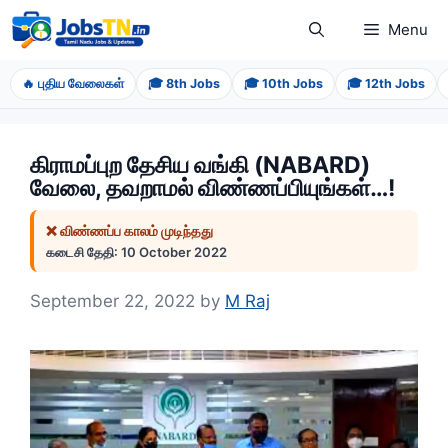
Skip
Menu
to
content
🔥 புதிய வேலைகள்
🎓 8th Jobs
🎓 10th Jobs
🎓 12th Jobs
கிராமப்புற தேசிய வங்கி (NABARD)
வேலை, தவறாமல் விண்ணப்பியுங்கள்…!
❌ விண்ணப்ப காலம் முடிந்தது
கடைசி தேதி: 10 October 2022
September 22, 2022
by
M Raj