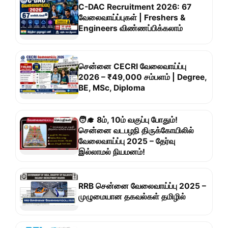
C-DAC Recruitment 2026: 67
வேலைவாய்ப்புகள் | Freshers &
Engineers விண்ணப்பிக்கலாம்
சென்னை CECRI வேலைவாய்ப்பு
2026 – ₹49,000 சம்பளம் | Degree,
BE, MSc, Diploma
🧑‍🎓 8ம், 10ம் வகுப்பு போதும்!
சென்னை வடபழநி திருக்கோயிலில்
வேலைவாய்ப்பு 2025 – தேர்வு
இல்லாமல் நியமனம்!
RRB சென்னை வேலைவாய்ப்பு 2025 –
முழுமையான தகவல்கள் தமிழில்