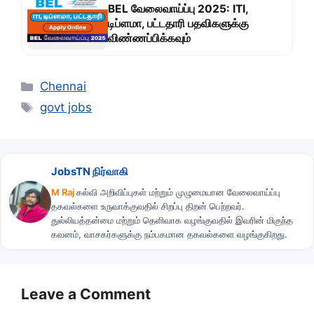
BEL வேலைவாய்ப்பு 2025: ITI,
டிப்ளமா, பட்டதாரி பதவிகளுக்கு
விண்ணப்பிக்கவும்
Categories
Chennai
Tags
govt jobs
JobsTN நிர்வாகி
M Raj
கல்வி அறிவிப்புகள் மற்றும் முழுமையான வேலைவாய்ப்பு
தகவல்களை உருவாக்குவதில் சிறப்பு திறன் பெற்றவர்.
துல்லியத்தன்மை மற்றும் தெளிவாக வழங்குவதில் இவரின் மிகுந்த
கவனம், வாசகர்களுக்கு நம்பகமான தகவல்களை வழங்குகிறது.
Leave a Comment