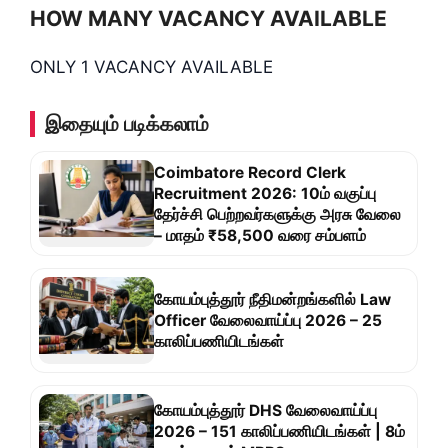
HOW MANY VACANCY AVAILABLE
ONLY 1 VACANCY AVAILABLE
இதையும் படிக்கலாம்
Coimbatore Record Clerk
Recruitment 2026: 10ம் வகுப்பு
தேர்ச்சி பெற்றவர்களுக்கு அரசு வேலை
– மாதம் ₹58,500 வரை சம்பளம்
கோயம்புத்தூர் நீதிமன்றங்களில் Law
Officer வேலைவாய்ப்பு 2026 – 25
காலிப்பணியிடங்கள்
கோயம்புத்தூர் DHS வேலைவாய்ப்பு
2026 – 151 காலிப்பணியிடங்கள் | 8ம்