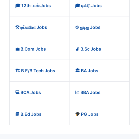
🎓 12th பாஸ் Jobs
🎓 டிகிரி Jobs
🛠️ டிப்ளமோ Jobs
⚙️ ஐடிஐ Jobs
💼 B.Com Jobs
🔬 B.Sc Jobs
🏗️ B.E/B.Tech Jobs
🏛️ BA Jobs
💻 BCA Jobs
📈 BBA Jobs
📘 B.Ed Jobs
PG Jobs