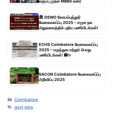
வகுப்பு முதல் MBBS வரை
🏛 DSWO கோயம்புத்தூர்
வேலைவாய்ப்பு 2025 – சமூக நல
அலுவலகத்தில் புதிய பணியிடங்கள்!
ECHS Coimbatore வேலைவாய்ப்பு
2025 – மருத்துவ மற்றும் பொது
பணியிடங்கள்! 🏥✨
SACON Coimbatore வேலைவாய்ப்பு
அறிவிப்பு 2025
Categories
Coimbatore
Tags
govt jobs