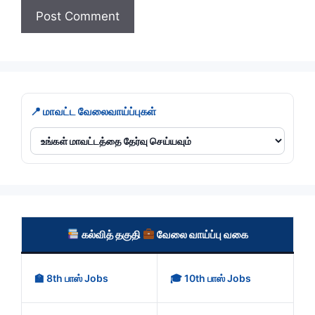
📍 மாவட்ட வேலைவாய்ப்புகள்
கல்வித் தகுதி
வேலை வாய்ப்பு வகை
🏫 8th பாஸ் Jobs
🎓 10th பாஸ் Jobs