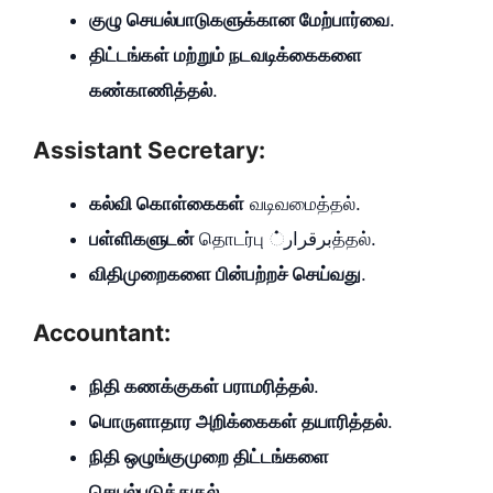
குழு செயல்பாடுகளுக்கான மேற்பார்வை
.
திட்டங்கள் மற்றும் நடவடிக்கைகளை
கண்காணித்தல்
.
Assistant Secretary:
கல்வி கொள்கைகள்
வடிவமைத்தல்.
பள்ளிகளுடன்
தொடர்பு برقرار்த்தல்.
விதிமுறைகளை பின்பற்றச் செய்வது
.
Accountant:
நிதி கணக்குகள் பராமரித்தல்
.
பொருளாதார அறிக்கைகள் தயாரித்தல்
.
நிதி ஒழுங்குமுறை திட்டங்களை
செயல்படுத்துதல்
.