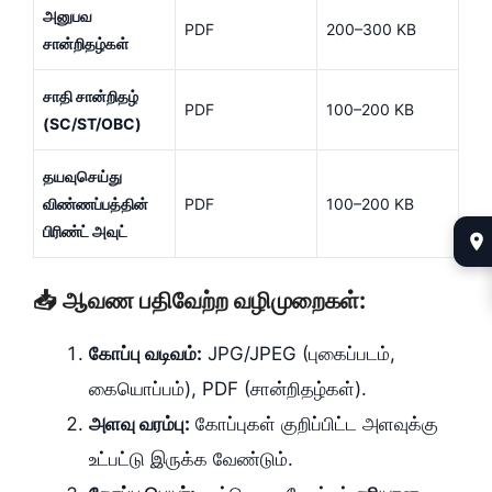
அனுபவ
PDF
200–300 KB
சான்றிதழ்கள்
சாதி சான்றிதழ்
PDF
100–200 KB
(SC/ST/OBC)
தயவுசெய்து
விண்ணப்பத்தின்
PDF
100–200 KB
பிரிண்ட் அவுட்
📥 ஆவண பதிவேற்ற வழிமுறைகள்:
கோப்பு வடிவம்:
JPG/JPEG (புகைப்படம்,
கையொப்பம்), PDF (சான்றிதழ்கள்).
அளவு வரம்பு:
கோப்புகள் குறிப்பிட்ட அளவுக்கு
உட்பட்டு இருக்க வேண்டும்.