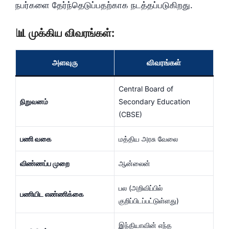
நபர்களை தேர்ந்தெடுப்பதற்காக நடத்தப்படுகிறது.
📊 முக்கிய விவரங்கள்:
அளவுரு
விவரங்கள்
Central Board of
நிறுவனம்
Secondary Education
(CBSE)
பணி வகை
மத்திய அரசு வேலை
விண்ணப்ப முறை
ஆன்லைன்
பல (அறிவிப்பில்
பணியிட எண்ணிக்கை
குறிப்பிடப்பட்டுள்ளது)
இந்தியாவின் எந்த