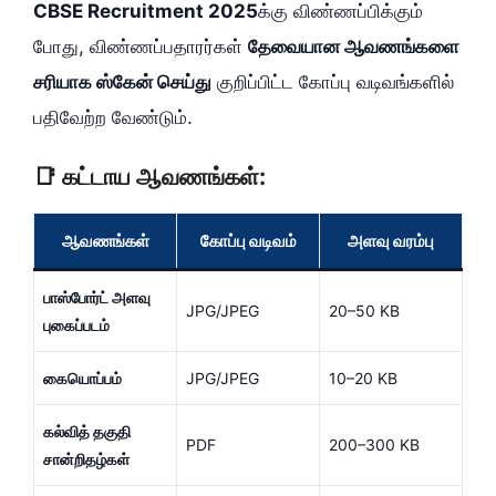
CBSE Recruitment 2025
க்கு விண்ணப்பிக்கும்
போது, விண்ணப்பதாரர்கள்
தேவையான ஆவணங்களை
சரியாக ஸ்கேன் செய்து
குறிப்பிட்ட கோப்பு வடிவங்களில்
பதிவேற்ற வேண்டும்.
📑 கட்டாய ஆவணங்கள்:
ஆவணங்கள்
கோப்பு வடிவம்
அளவு வரம்பு
பாஸ்போர்ட் அளவு
JPG/JPEG
20–50 KB
புகைப்படம்
கையொப்பம்
JPG/JPEG
10–20 KB
கல்வித் தகுதி
PDF
200–300 KB
சான்றிதழ்கள்