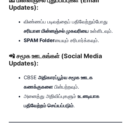
📧 மின்னஞ்சல் புதுப்பிப்புகள் (Email
Updates):
விண்ணப்ப படிவத்தைப் பதிவேற்றும்போது
சரியான மின்னஞ்சல் முகவரியை
உள்ளிடவும்.
SPAM Folder
யையும் சரிபார்க்கவும்.
📲 சமூக ஊடகங்கள் (Social Media
Updates):
CBSE
அதிகாரப்பூர்வ சமூக ஊடக
கணக்குகளை
பின்பற்றவும்.
அனைத்து அறிவிப்புகளும்
உடனடியாக
பதிவேற்றம் செய்யப்படும்
.