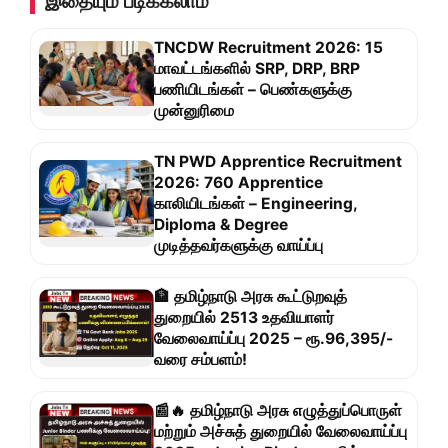
இதையும் படிக்கலாம்
TNCDW Recruitment 2026: 15
மாவட்டங்களில் SRP, DRP, BRP
பணியிடங்கள் – பெண்களுக்கு
முன்னுரிமை
TN PWD Apprentice Recruitment
2026: 760 Apprentice
காலியிடங்கள் – Engineering,
Diploma & Degree
முடித்தவர்களுக்கு வாய்ப்பு
🏦 தமிழ்நாடு அரசு கூட்டுறவுத்
துறையில் 2513 உதவியாளர்
வேலைவாய்ப்பு 2025 – ரூ.96,395/-
வரை சம்பளம்!
📰🔥 தமிழ்நாடு அரசு எழுத்துப்பொருள்
மற்றும் அச்சுத் துறையில் வேலைவாய்ப்பு