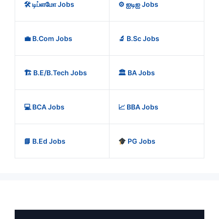
🛠️ டிப்ளமோ Jobs
⚙️ ஐடிஐ Jobs
💼 B.Com Jobs
🔬 B.Sc Jobs
🏗️ B.E/B.Tech Jobs
🏛️ BA Jobs
💻 BCA Jobs
📈 BBA Jobs
📘 B.Ed Jobs
PG Jobs