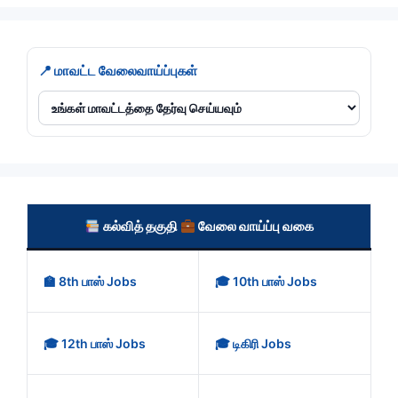
📍 மாவட்ட வேலைவாய்ப்புகள்
கல்வித் தகுதி
வேலை வாய்ப்பு வகை
🏫 8th பாஸ் Jobs
🎓 10th பாஸ் Jobs
🎓 12th பாஸ் Jobs
🎓 டிகிரி Jobs