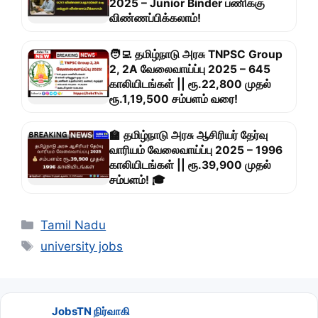
2025 – Junior Binder பணிக்கு
விண்ணப்பிக்கலாம்!
🧑‍💻 தமிழ்நாடு அரசு TNPSC Group
2, 2A வேலைவாய்ப்பு 2025 – 645
காலியிடங்கள் || ரூ.22,800 முதல்
ரூ.1,19,500 சம்பளம் வரை!
🏫 தமிழ்நாடு அரசு ஆசிரியர் தேர்வு
வாரியம் வேலைவாய்ப்பு 2025 – 1996
காலியிடங்கள் || ரூ.39,900 முதல்
சம்பளம்! 🎓
Categories
Tamil Nadu
Tags
university jobs
JobsTN நிர்வாகி