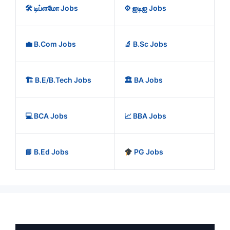
🛠️ டிப்ளமோ Jobs
⚙️ ஐடிஐ Jobs
💼 B.Com Jobs
🔬 B.Sc Jobs
🏗️ B.E/B.Tech Jobs
🏛️ BA Jobs
💻 BCA Jobs
📈 BBA Jobs
📘 B.Ed Jobs
PG Jobs