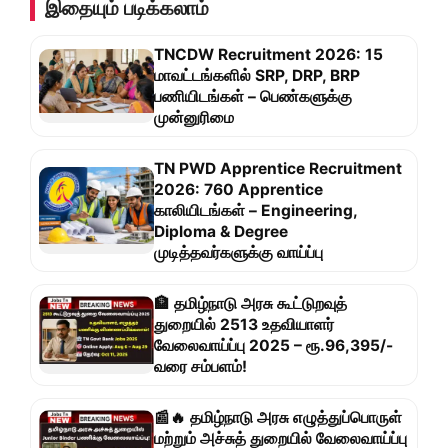
இதையும் படிக்கலாம்
TNCDW Recruitment 2026: 15
மாவட்டங்களில் SRP, DRP, BRP
பணியிடங்கள் – பெண்களுக்கு
முன்னுரிமை
TN PWD Apprentice Recruitment
2026: 760 Apprentice
காலியிடங்கள் – Engineering,
Diploma & Degree
முடித்தவர்களுக்கு வாய்ப்பு
🏦 தமிழ்நாடு அரசு கூட்டுறவுத்
துறையில் 2513 உதவியாளர்
வேலைவாய்ப்பு 2025 – ரூ.96,395/-
வரை சம்பளம்!
📰🔥 தமிழ்நாடு அரசு எழுத்துப்பொருள்
மற்றும் அச்சுத் துறையில் வேலைவாய்ப்பு