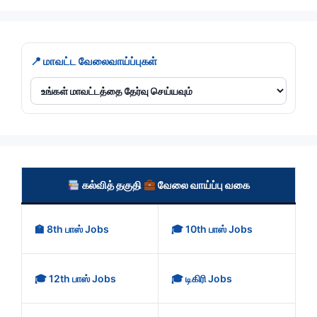
📍 மாவட்ட வேலைவாய்ப்புகள்
கல்வித் தகுதி
வேலை வாய்ப்பு வகை
🏫 8th பாஸ் Jobs
🎓 10th பாஸ் Jobs
🎓 12th பாஸ் Jobs
🎓 டிகிரி Jobs