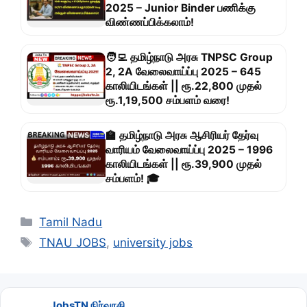
2025 – Junior Binder பணிக்கு
விண்ணப்பிக்கலாம்!
🧑‍💻 தமிழ்நாடு அரசு TNPSC Group
2, 2A வேலைவாய்ப்பு 2025 – 645
காலியிடங்கள் || ரூ.22,800 முதல்
ரூ.1,19,500 சம்பளம் வரை!
🏫 தமிழ்நாடு அரசு ஆசிரியர் தேர்வு
வாரியம் வேலைவாய்ப்பு 2025 – 1996
காலியிடங்கள் || ரூ.39,900 முதல்
சம்பளம்! 🎓
Categories
Tamil Nadu
Tags
TNAU JOBS
,
university jobs
JobsTN நிர்வாகி