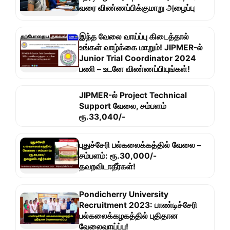
வரை விண்ணப்பிக்குமாறு அழைப்பு
இந்த வேலை வாய்ப்பு கிடைத்தால்
உங்கள் வாழ்க்கை மாறும்! JIPMER-ல்
Junior Trial Coordinator 2024
பணி – உடனே விண்ணப்பியுங்கள்!
JIPMER-ல் Project Technical
Support வேலை, சம்பளம்
ரூ.33,040/-
புதுச்சேரி பல்கலைக்கத்தில் வேலை –
சம்பளம்: ரூ.30,000/-
தவறவிடாதீர்கள்!
Pondicherry University
Recruitment 2023: பாண்டிச்சேரி
பல்கலைக்கழகத்தில் புதிதான
வேலைவாய்ப்பு!