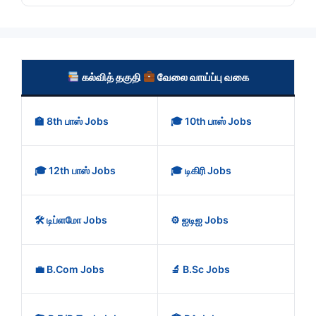
கல்வித் தகுதி
வேலை வாய்ப்பு வகை
🏫 8th பாஸ் Jobs
🎓 10th பாஸ் Jobs
🎓 12th பாஸ் Jobs
🎓 டிகிரி Jobs
🛠️ டிப்ளமோ Jobs
⚙️ ஐடிஐ Jobs
💼 B.Com Jobs
🔬 B.Sc Jobs