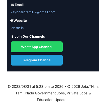
📧 Email
keyboardtamil17@gmail.com
🌐 Website
jobstn.in
📱 Join Our Channels
WhatsApp Channel
Telegram Channel
© 2022/08/31 at 5:23 pm to 2026 • © 2026 JobsTN.in.
Tamil Nadu Government Jobs, Private Jobs &
Education Updates.