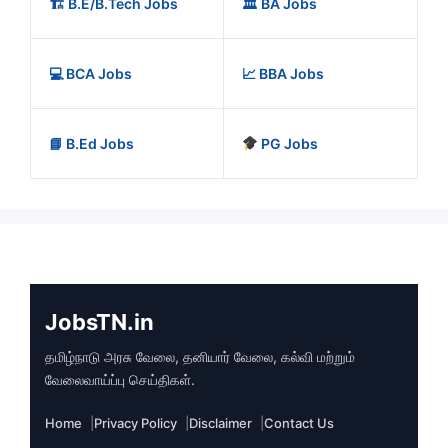
🏗️ B.E/B.Tech Jobs
🏛️ BA Jobs
💻 BCA Jobs
📈 BBA Jobs
📘 B.Ed Jobs
PG Jobs
JobsTN.in
தமிழ்நாடு அரசு வேலை, தனியார் வேலை, கல்வி மற்றும்
வேலைவாய்ப்பு செய்திகள்.
Home
Privacy Policy
Disclaimer
Contact Us