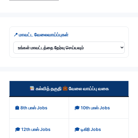
📍 மாவட்ட வேலைவாய்ப்புகள்
கல்வித் தகுதி
வேலை வாய்ப்பு வகை
🏫 8th பாஸ் Jobs
🎓 10th பாஸ் Jobs
🎓 12th பாஸ் Jobs
🎓 டிகிரி Jobs