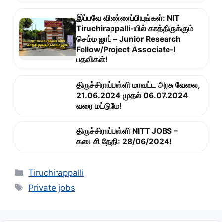
இப்பவே விண்ணப்பியுங்கள்: NIT
Tiruchirappalli-யில் காத்திருக்கும்
செம்ம ஜாப் – Junior Research
Fellow/Project Associate-I
பதவிகள்!
திருச்சிராப்பள்ளி மாவட்ட அரசு வேலை,
21.06.2024 முதல் 06.07.2024
வரை மட்டுமே!
திருச்சிராப்பள்ளி NITT JOBS –
கடைசி தேதி: 28/06/2024!
Categories
Tiruchirappalli
Tags
Private jobs