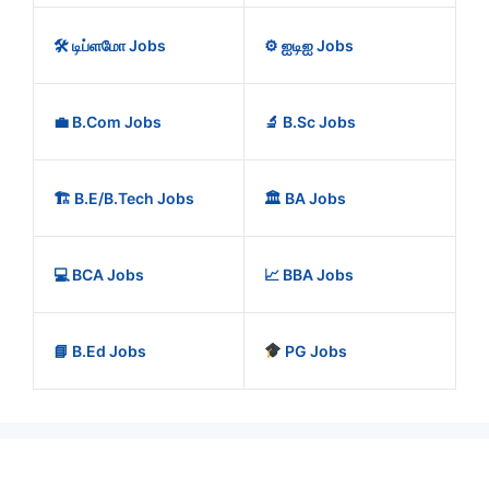
🛠️ டிப்ளமோ Jobs
⚙️ ஐடிஐ Jobs
💼 B.Com Jobs
🔬 B.Sc Jobs
🏗️ B.E/B.Tech Jobs
🏛️ BA Jobs
💻 BCA Jobs
📈 BBA Jobs
📘 B.Ed Jobs
PG Jobs