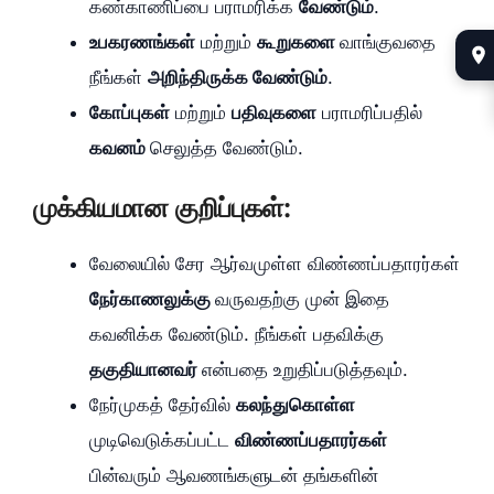
கண்காணிப்பை பராமரிக்க
வேண்டும்
.
உபகரணங்கள்
மற்றும்
கூறுகளை
வாங்குவதை
நீங்கள்
அறிந்திருக்க வேண்டும்
.
கோப்புகள்
மற்றும்
பதிவுகளை
பராமரிப்பதில்
கவனம்
செலுத்த வேண்டும்.
முக்கியமான குறிப்புகள்:
வேலையில் சேர ஆர்வமுள்ள விண்ணப்பதாரர்கள்
நேர்காணலுக்கு
வருவதற்கு முன் இதை
கவனிக்க வேண்டும். நீங்கள் பதவிக்கு
தகுதியானவர்
என்பதை உறுதிப்படுத்தவும்.
நேர்முகத் தேர்வில்
கலந்துகொள்ள
முடிவெடுக்கப்பட்ட
விண்ணப்பதாரர்கள்
பின்வரும் ஆவணங்களுடன் தங்களின்