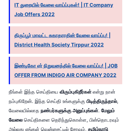
IT துறையில் வேலை வாய்ப்புகள்! | IT Company
Job Offers 2022
திருப்பூர் மாவட்ட சுகாதாரதின் வேலை வாய்ப்பு! |
District Health Society Tirppur 2022
இண்டிகோ ஏர் நிறுவனத்தில் வேலை வாய்ப்பு! | JOB
OFFER FROM INDIGO AIR COMPANY 2022
நீங்கள் இந்த செய்தியை
விரும்புகிறீர்கள்
என்று நான்
நம்புகிறேன். இந்த செய்தி உங்களுக்கு
பிடித்திருந்தால்
,
வேலையில்லாத
நண்பர்களுக்கு அனுப்புங்கள்
.
மேலும்
வேலை
செய்திகளை தெரிந்துகொள்ள, பின்தொடரவும்
அல்லது எங்கள் வென்சைட்டில் சேரவும்,
தமிழ்நாடு