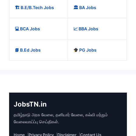
🏗️ B.E/B.Tech Jobs
🏛️ BA Jobs
💻 BCA Jobs
📈 BBA Jobs
📘 B.Ed Jobs
PG Jobs
JobsTN.in
தமிழ்நாடு அரசு வேலை, தனியார் வேலை, கல்வி மற்றும்
வேலைவாய்ப்பு செய்திகள்.
Home
Privacy Policy
Disclaimer
Contact Us