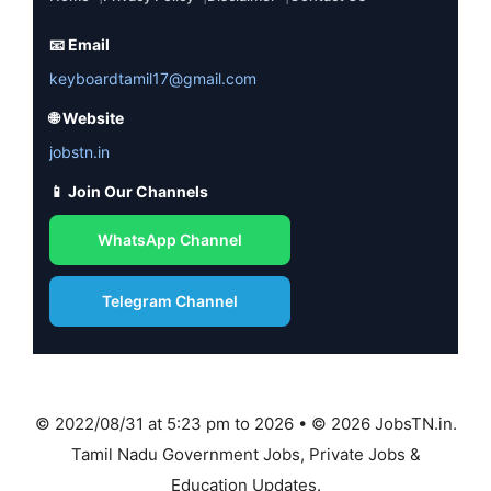
📧 Email
keyboardtamil17@gmail.com
🌐 Website
jobstn.in
📱 Join Our Channels
WhatsApp Channel
Telegram Channel
© 2022/08/31 at 5:23 pm to 2026 • © 2026 JobsTN.in.
Tamil Nadu Government Jobs, Private Jobs &
Education Updates.