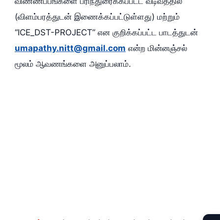
விண்ணப்பங்களை பரிந்துரைக்கப்பட்ட வடிவத்தில்
(விளம்பரத்துடன் இணைக்கப்பட்டுள்ளது) மற்றும்
“ICE_DST-PROJECT” என குறிக்கப்பட்ட பாடத்துடன்
umapathy.nitt@gmail.com
என்ற மின்னஞ்சல்
மூலம் ஆவணங்களை அனுப்பலாம்.