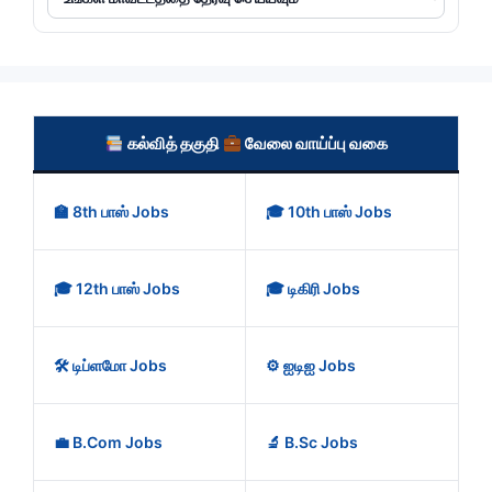
கல்வித் தகுதி
வேலை வாய்ப்பு வகை
🏫 8th பாஸ் Jobs
🎓 10th பாஸ் Jobs
🎓 12th பாஸ் Jobs
🎓 டிகிரி Jobs
🛠️ டிப்ளமோ Jobs
⚙️ ஐடிஐ Jobs
💼 B.Com Jobs
🔬 B.Sc Jobs