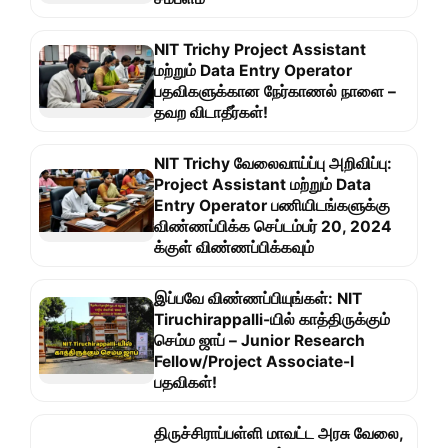
NIT Trichy Project Assistant
மற்றும் Data Entry Operator
பதவிகளுக்கான நேர்காணல் நாளை –
தவற விடாதீர்கள்!
NIT Trichy வேலைவாய்ப்பு அறிவிப்பு:
Project Assistant மற்றும் Data
Entry Operator பணியிடங்களுக்கு
விண்ணப்பிக்க செப்டம்பர் 20, 2024
க்குள் விண்ணப்பிக்கவும்
இப்பவே விண்ணப்பியுங்கள்: NIT
Tiruchirappalli-யில் காத்திருக்கும்
செம்ம ஜாப் – Junior Research
Fellow/Project Associate-I
பதவிகள்!
திருச்சிராப்பள்ளி மாவட்ட அரசு வேலை,