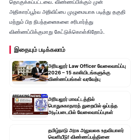
தொகுக்கப்பட்டவை. விண்ணப்பிக்கும் முன்
அதிகாரப்பூர்வ அறிவிப்பை முழுமையாக படித்து தகுதி
மற்றும் பிற நிபந்தனைகளை சரிபார்த்து
விண்ணப்பிக்குமாறு கேட்டுக்கொள்கிறோம்.
இதையும் படிக்கலாம்
அரியலூர் Law Officer வேலைவாய்ப்பு
2026 – 15 காலியிடங்களுக்கு
விண்ணப்பங்கள் வரவேற்பு
அரியலூர் மாவட்டத்தில்
பொதுசுகாதாரத் துறையில் ஒப்பந்த
அடிப்படையில் வேலைவாய்ப்புகள்
தமிழ்நாடு அரசு அலுவலக உதவியாளர்
வெளியீடு! விண்ணப்பத்தினை