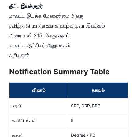
திட்ட இயக்குநர்
மாவட்ட இயக்க மேலாண்மை அலகு
தமிழ்நாடு மாநில ஊரக வாழ்வாதார இயக்கம்
அறை எண் 215, 2வது தளம்
மாவட்ட ஆட்சியர் அலுவலகம்
அரியலூர்
Notification Summary Table
விவரம்
தகவல்
பதவி
SRP, DRP, BRP
காலியிடங்கள்
8
தகுதி
Degree / PG