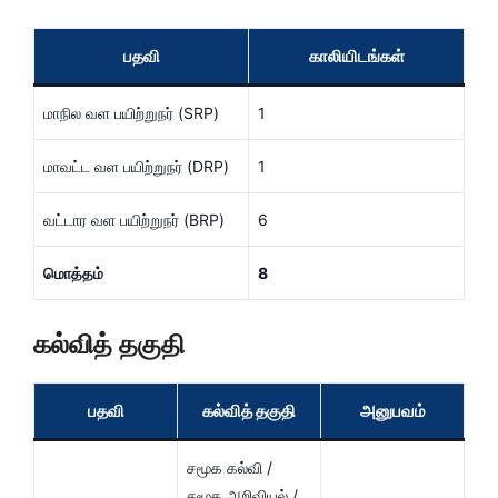
பதவி
காலியிடங்கள்
மாநில வள பயிற்றுநர் (SRP)
1
மாவட்ட வள பயிற்றுநர் (DRP)
1
வட்டார வள பயிற்றுநர் (BRP)
6
மொத்தம்
8
கல்வித் தகுதி
பதவி
கல்வித் தகுதி
அனுபவம்
சமூக கல்வி /
சமூக அறிவியல் /