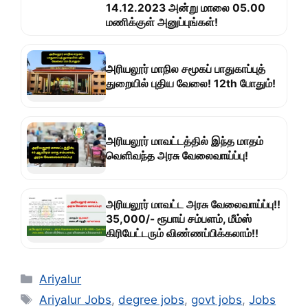
14.12.2023 அன்று மாலை 05.00
மணிக்குள்‌ அனுப்புங்கள்!
அரியலூர் மாநில சமூகப் பாதுகாப்புத்
துறையில் புதிய வேலை! 12th போதும்!
அரியலூர் மாவட்டத்தில் இந்த மாதம்
வெளிவந்த அரசு வேலைவாய்ப்பு!
அரியலூர் மாவட்ட அரசு வேலைவாய்ப்பு!!
35,000/- ரூபாய் சம்பளம், மீம்ஸ்
கிரியேட்டரும் விண்ணப்பிக்கலாம்!!
Categories
Ariyalur
Tags
Ariyalur Jobs
,
degree jobs
,
govt jobs
,
Jobs