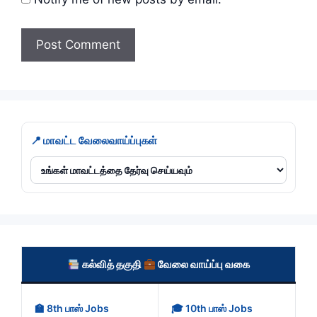
📍 மாவட்ட வேலைவாய்ப்புகள்
கல்வித் தகுதி
வேலை வாய்ப்பு வகை
🏫 8th பாஸ் Jobs
🎓 10th பாஸ் Jobs