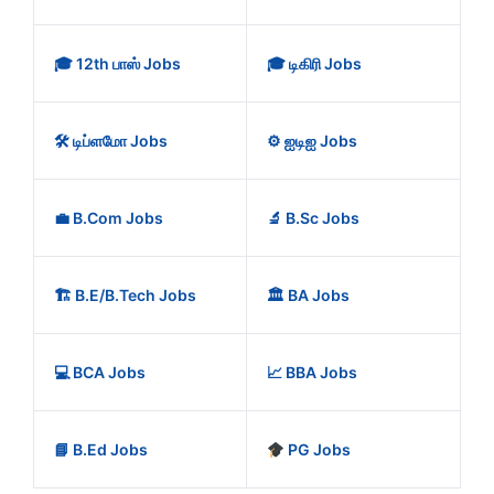
🎓 12th பாஸ் Jobs
🎓 டிகிரி Jobs
🛠️ டிப்ளமோ Jobs
⚙️ ஐடிஐ Jobs
💼 B.Com Jobs
🔬 B.Sc Jobs
🏗️ B.E/B.Tech Jobs
🏛️ BA Jobs
💻 BCA Jobs
📈 BBA Jobs
📘 B.Ed Jobs
PG Jobs