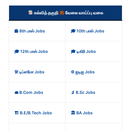
கல்வித் தகுதி
வேலை வாய்ப்பு வகை
🏫 8th பாஸ் Jobs
🎓 10th பாஸ் Jobs
🎓 12th பாஸ் Jobs
🎓 டிகிரி Jobs
🛠️ டிப்ளமோ Jobs
⚙️ ஐடிஐ Jobs
💼 B.Com Jobs
🔬 B.Sc Jobs
🏗️ B.E/B.Tech Jobs
🏛️ BA Jobs