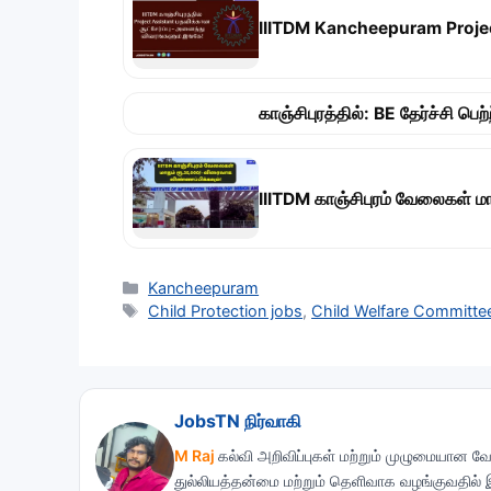
IIITDM Kancheepuram Project 
காஞ்சிபுரத்தில்: BE தேர்ச்சி ப
IIITDM காஞ்சிபுரம் வேலைகள் ம
Categories
Kancheepuram
Tags
Child Protection jobs
,
Child Welfare Committe
JobsTN நிர்வாகி
M Raj
கல்வி அறிவிப்புகள் மற்றும் முழுமையான வே
துல்லியத்தன்மை மற்றும் தெளிவாக வழங்குவதில்