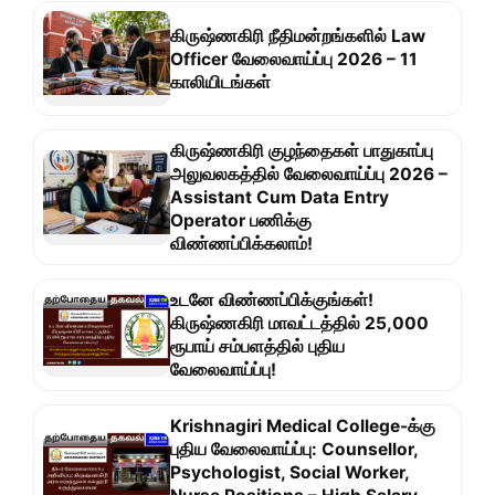
கிருஷ்ணகிரி நீதிமன்றங்களில் Law
Officer வேலைவாய்ப்பு 2026 – 11
காலியிடங்கள்
கிருஷ்ணகிரி குழந்தைகள் பாதுகாப்பு
அலுவலகத்தில் வேலைவாய்ப்பு 2026 –
Assistant Cum Data Entry
Operator பணிக்கு
விண்ணப்பிக்கலாம்!
உடனே விண்ணப்பிக்குங்கள்!
கிருஷ்ணகிரி மாவட்டத்தில் 25,000
ரூபாய் சம்பளத்தில் புதிய
வேலைவாய்ப்பு!
Krishnagiri Medical College-க்கு
புதிய வேலைவாய்ப்பு: Counsellor,
Psychologist, Social Worker,