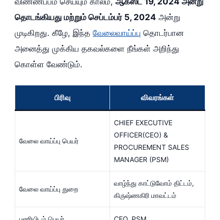
விண்ணப்பம் செய்யும் காலம்,
ஆகஸ்ட் 19, 2024 அன்று
தொடங்கியது மற்றும் செப்டம்பர் 5, 2024
அன்று
முடிகிறது. கீழே, இந்த
வேலைவாய்ப்பு
தொடர்பான
அனைத்து முக்கிய தகவல்களை நீங்கள் அறிந்து
கொள்ள வேண்டும்.
பிரிவு
விவரங்கள்
CHIEF EXECUTIVE
OFFICER(CEO) &
வேலை வாய்ப்பு பெயர்
PROCUREMENT SALES
MANAGER (PSM)
வாழ்ந்து காட்டுவோம் திட்டம்,
வேலை வாய்ப்பு துறை
கிருஷ்ணகிரி மாவட்டம்
பணியிடம் பெயர்
CEO, PSM