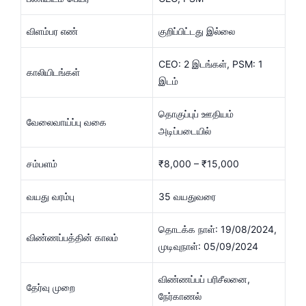
விளம்பர எண்
குறிப்பிட்டது இல்லை
CEO: 2 இடங்கள், PSM: 1
காலியிடங்கள்
இடம்
தொகுப்புப் ஊதியம்
வேலைவாய்ப்பு வகை
அடிப்படையில்
சம்பளம்
₹8,000 – ₹15,000
வயது வரம்பு
35 வயதுவரை
தொடக்க நாள்: 19/08/2024,
விண்ணப்பத்தின் காலம்
முடிவுநாள்: 05/09/2024
விண்ணப்பப் பரிசீலனை,
தேர்வு முறை
நேர்காணல்