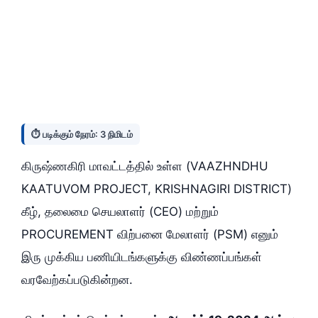
⏱️ படிக்கும் நேரம்: 3 நிமிடம்
கிருஷ்ணகிரி மாவட்டத்தில் உள்ள (VAAZHNDHU
KAATUVOM PROJECT, KRISHNAGIRI DISTRICT)
கீழ், தலைமை செயலாளர் (CEO) மற்றும்
PROCUREMENT விற்பனை மேலாளர் (PSM) எனும்
இரு முக்கிய பணியிடங்களுக்கு விண்ணப்பங்கள்
வரவேற்கப்படுகின்றன.