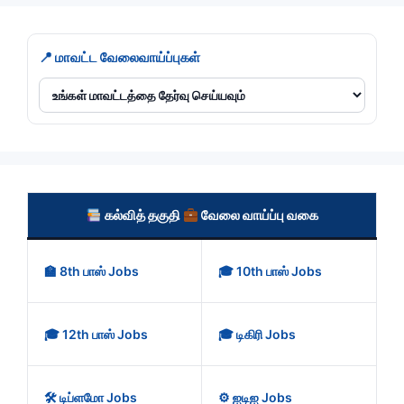
📍 மாவட்ட வேலைவாய்ப்புகள்
கல்வித் தகுதி
வேலை வாய்ப்பு வகை
🏫 8th பாஸ் Jobs
🎓 10th பாஸ் Jobs
🎓 12th பாஸ் Jobs
🎓 டிகிரி Jobs
🛠️ டிப்ளமோ Jobs
⚙️ ஐடிஐ Jobs