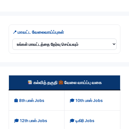
📍 மாவட்ட வேலைவாய்ப்புகள்
கல்வித் தகுதி
வேலை வாய்ப்பு வகை
🏫 8th பாஸ் Jobs
🎓 10th பாஸ் Jobs
🎓 12th பாஸ் Jobs
🎓 டிகிரி Jobs