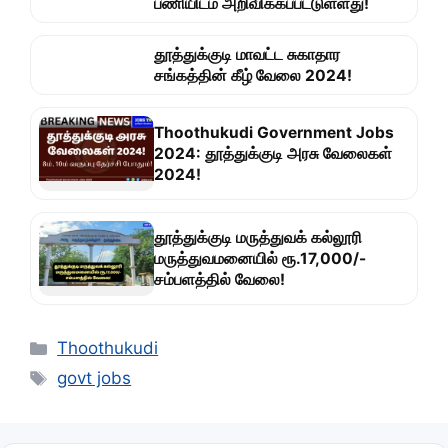
பணியிடம் அறிவிக்கப்பட்டுள்ளது!
தூத்துக்குடி மாவட்ட சுகாதார
சங்கத்தின் கீழ் வேலை 2024!
Thoothukudi Government Jobs
2024: தூத்துக்குடி அரசு வேலைகள்
2024!
தூத்துக்குடி மருத்துவக் கல்லூரி
மருத்துவமனையில் ரூ.17,000/-
சம்பளத்தில் வேலை!
Categories
Thoothukudi
Tags
govt jobs