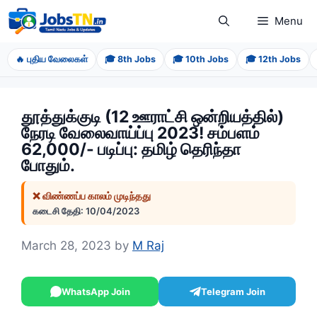
Skip
Menu
to
content
🔥 புதிய வேலைகள்
🎓 8th Jobs
🎓 10th Jobs
🎓 12th Jobs
தூத்துக்குடி (12 ஊராட்சி ஒன்றியத்தில்)
நேரடி வேலைவாய்ப்பு 2023! சம்பளம்
62,000/- படிப்பு: தமிழ் தெரிந்தா
போதும்.
❌ விண்ணப்ப காலம் முடிந்தது
கடைசி தேதி: 10/04/2023
March 28, 2023
by
M Raj
WhatsApp Join
Telegram Join