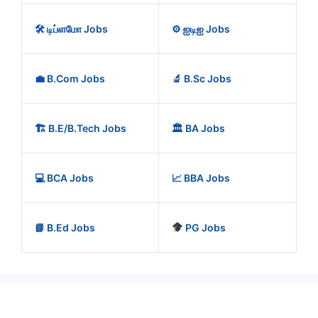
🛠️ டிப்ளமோ Jobs
⚙️ ஐடிஐ Jobs
💼 B.Com Jobs
🔬 B.Sc Jobs
🏗️ B.E/B.Tech Jobs
🏛️ BA Jobs
💻 BCA Jobs
📈 BBA Jobs
📘 B.Ed Jobs
PG Jobs