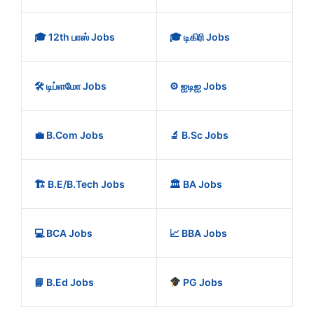
🎓 12th பாஸ் Jobs
🎓 டிகிரி Jobs
🛠️ டிப்ளமோ Jobs
⚙️ ஐடிஐ Jobs
💼 B.Com Jobs
🔬 B.Sc Jobs
🏗️ B.E/B.Tech Jobs
🏛️ BA Jobs
💻 BCA Jobs
📈 BBA Jobs
📘 B.Ed Jobs
PG Jobs