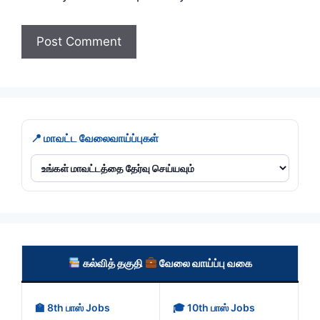
📍 மாவட்ட வேலைவாய்ப்புகள்
கல்வித் தகுதி
வேலை வாய்ப்பு வகை
🏫 8th பாஸ் Jobs
🎓 10th பாஸ் Jobs