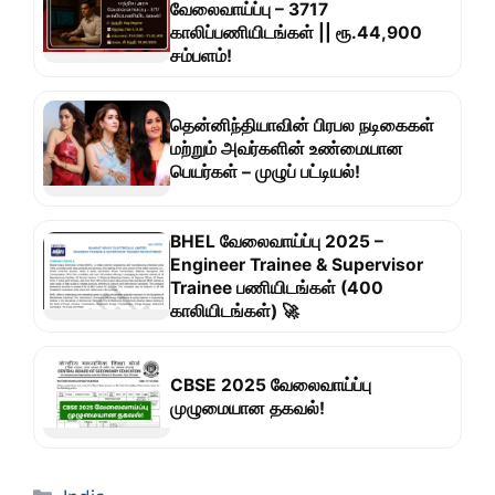
வேலைவாய்ப்பு – 3717
காலிப்பணியிடங்கள் || ரூ.44,900
சம்பளம்!
தென்னிந்தியாவின் பிரபல நடிகைகள்
மற்றும் அவர்களின் உண்மையான
பெயர்கள் – முழுப் பட்டியல்!
BHEL வேலைவாய்ப்பு 2025 –
Engineer Trainee & Supervisor
Trainee பணியிடங்கள் (400
காலியிடங்கள்) 🚀
CBSE 2025 வேலைவாய்ப்பு
முழுமையான தகவல்!
Categories