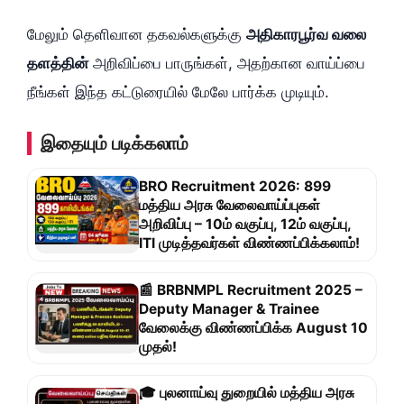
மேலும் தெளிவான தகவல்களுக்கு
அதிகாரபூர்வ வலை
தளத்தின்
அறிவிப்பை பாருங்கள், அதற்கான வாய்ப்பை
நீங்கள் இந்த கட்டுரையில் மேலே பார்க்க முடியும்.
இதையும் படிக்கலாம்
BRO Recruitment 2026: 899
மத்திய அரசு வேலைவாய்ப்புகள்
அறிவிப்பு – 10ம் வகுப்பு, 12ம் வகுப்பு,
ITI முடித்தவர்கள் விண்ணப்பிக்கலாம்!
📰 BRBNMPL Recruitment 2025 –
Deputy Manager & Trainee
வேலைக்கு விண்ணப்பிக்க August 10
முதல்!
🎓 புலனாய்வு துறையில் மத்திய அரசு