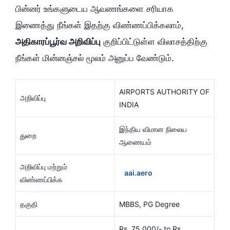
பின்னர் உங்களுடைய ஆவணங்களை சரியாக
இணைத்து நீங்கள் இதற்கு விண்ணப்பிக்கலாம்,
அதிகாரப்பூர்வ அறிவிப்பு
குறிப்பிட்டுள்ள விலாசத்திற்கு
நீங்கள் மின்னஞ்சல் மூலம் அனுப்ப வேண்டும்.
AIRPORTS AUTHORITY OF
அறிவிப்பு
INDIA
இந்திய விமான நிலைய
துறை
ஆணையம்
அறிவிப்பு மற்றும்
aai.aero
விண்ணப்பிக்க
தகுதி
MBBS, PG Degree
Rs, 75,000/- to Rs.