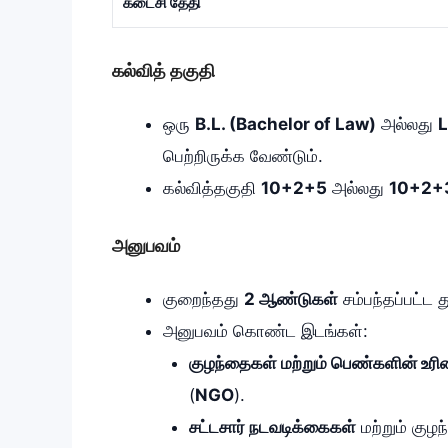
கடைசி தேதி
கல்வித் தகுதி
ஒரு
B.L. (Bachelor of Law)
அல்லது
L
பெற்றிருக்க வேண்டும்.
கல்வித்தகுதி
10+2+5
அல்லது
10+2+
அனுபவம்
குறைந்தது
2 ஆண்டுகள்
சம்பந்தப்பட்ட 
அனுபவம் கொண்ட இடங்கள்:
குழந்தைகள் மற்றும் பெண்களின் உர
(
NGO
).
சட்டசார் நடவடிக்கைகள்
மற்றும் குழ