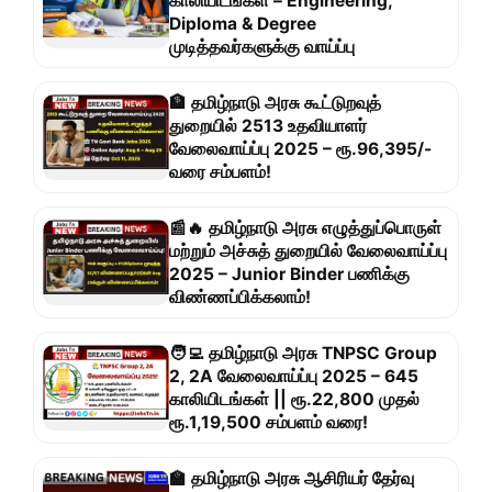
காலியிடங்கள் – Engineering,
Diploma & Degree
முடித்தவர்களுக்கு வாய்ப்பு
🏦 தமிழ்நாடு அரசு கூட்டுறவுத்
துறையில் 2513 உதவியாளர்
வேலைவாய்ப்பு 2025 – ரூ.96,395/-
வரை சம்பளம்!
📰🔥 தமிழ்நாடு அரசு எழுத்துப்பொருள்
மற்றும் அச்சுத் துறையில் வேலைவாய்ப்பு
2025 – Junior Binder பணிக்கு
விண்ணப்பிக்கலாம்!
🧑‍💻 தமிழ்நாடு அரசு TNPSC Group
2, 2A வேலைவாய்ப்பு 2025 – 645
காலியிடங்கள் || ரூ.22,800 முதல்
ரூ.1,19,500 சம்பளம் வரை!
🏫 தமிழ்நாடு அரசு ஆசிரியர் தேர்வு