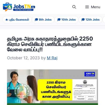
Skip
Menu
to
content
🔥 புதிய வேலைகள்
🎓 8th Jobs
🎓 10th Jobs
🎓 12th Jobs
தமிழக அரசு சுகாதாரத்துறையில் 2250
கிராம செவிலியர் பணியிடங்களுக்கான
வேலை வாய்ப்பு!!
October 12, 2023
by
M Raj