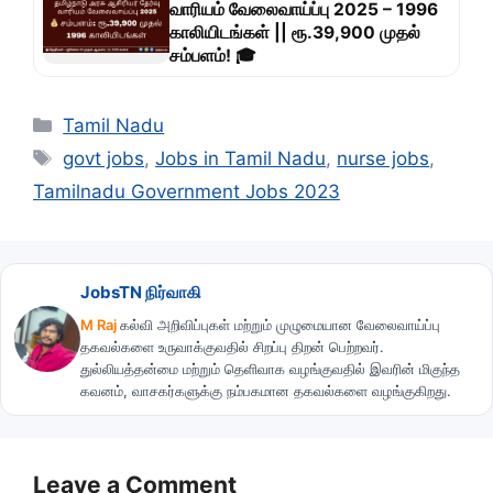
வாரியம் வேலைவாய்ப்பு 2025 – 1996
காலியிடங்கள் || ரூ.39,900 முதல்
சம்பளம்! 🎓
Categories
Tamil Nadu
Tags
govt jobs
,
Jobs in Tamil Nadu
,
nurse jobs
,
Tamilnadu Government Jobs 2023
JobsTN நிர்வாகி
M Raj
கல்வி அறிவிப்புகள் மற்றும் முழுமையான வேலைவாய்ப்பு
தகவல்களை உருவாக்குவதில் சிறப்பு திறன் பெற்றவர்.
துல்லியத்தன்மை மற்றும் தெளிவாக வழங்குவதில் இவரின் மிகுந்த
கவனம், வாசகர்களுக்கு நம்பகமான தகவல்களை வழங்குகிறது.
Leave a Comment