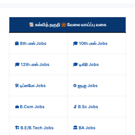
கல்வித் தகுதி
வேலை வாய்ப்பு வகை
🏫 8th பாஸ் Jobs
🎓 10th பாஸ் Jobs
🎓 12th பாஸ் Jobs
🎓 டிகிரி Jobs
🛠️ டிப்ளமோ Jobs
⚙️ ஐடிஐ Jobs
💼 B.Com Jobs
🔬 B.Sc Jobs
🏗️ B.E/B.Tech Jobs
🏛️ BA Jobs