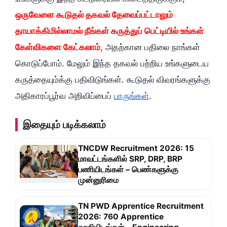
ஒருவேளை கூடுதல் தகவல் தேவைப்பட்டாலும்
தாயாக்கிமில்லாமல் நீங்கள் கருத்துப் பெட்டியில் உங்கள்
கேள்விகளை கேட்கலாம்
, அதற்கான பதிலை நாங்கள்
கொடுப்போம். மேலும் இந்த தகவல் பற்றிய உங்களுடைய
கருத்தையும்க்கு பதிவிடுங்கள். கூடுதல் விவரங்களுக்கு
அதிகாரப்பூர்வ அறிவிப்பைப்
பாருங்கள்
.
இதையும் படிக்கலாம்
TNCDW Recruitment 2026: 15
மாவட்டங்களில் SRP, DRP, BRP
பணியிடங்கள் – பெண்களுக்கு
முன்னுரிமை
TN PWD Apprentice Recruitment
2026: 760 Apprentice