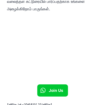
வலைத்தள கட்டுரையில் பார்ப்பதற்காக உங்களை
அழைக்கிறோம் பாருங்கள்.
Join Us
[dflip id=”9650″ ][/dflip]