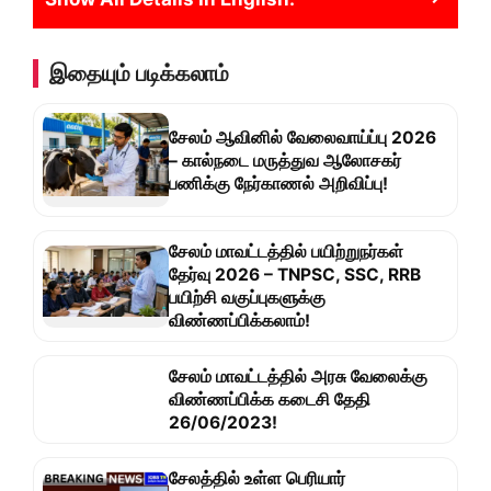
இதையும் படிக்கலாம்
சேலம் ஆவினில் வேலைவாய்ப்பு 2026
– கால்நடை மருத்துவ ஆலோசகர்
பணிக்கு நேர்காணல் அறிவிப்பு!
சேலம் மாவட்டத்தில் பயிற்றுநர்கள்
தேர்வு 2026 – TNPSC, SSC, RRB
பயிற்சி வகுப்புகளுக்கு
விண்ணப்பிக்கலாம்!
சேலம் மாவட்டத்தில் அரசு வேலைக்கு
விண்ணப்பிக்க கடைசி தேதி
26/06/2023!
சேலத்தில் உள்ள பெரியார்