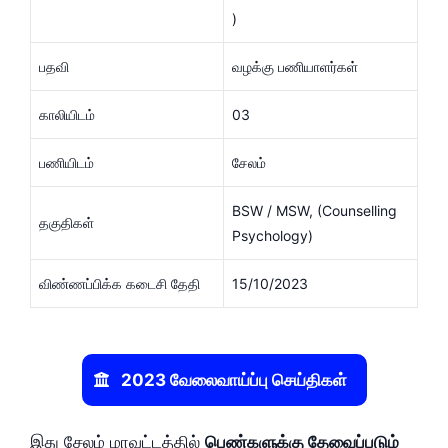
)
பதவி
வழக்கு பணியாளர்கள்
காலியிடம்
03
பணியிடம்
சேலம்
BSW / MSW, (Counselling
தகுதிகள்
Psychology)
விண்ணப்பிக்க கடைசி தேதி
15/10/2023
2023 வேலைவாய்ப்பு செய்திகள்
இது சேலம் மாவட்டத்தில்
பெண்களுக்கு தேவைப்படும்