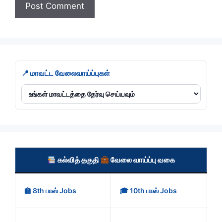
📍 மாவட்ட வேலைவாய்ப்புகள்
கல்வித் தகுதி
வேலை வாய்ப்பு வகை
🏫 8th பாஸ் Jobs
🎓 10th பாஸ் Jobs