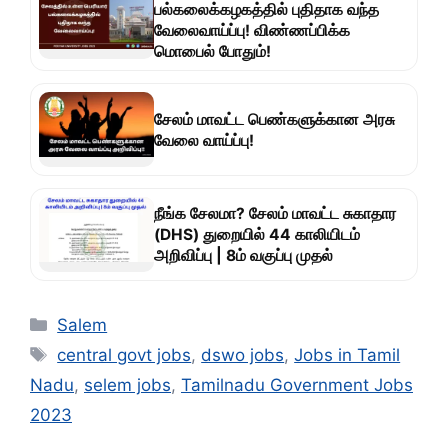
பல்கலைக்கழகத்தில் புதிதாக வந்த
வேலைவாய்ப்பு! விண்ணப்பிக்க
மொபைல் போதும்!
சேலம் மாவட்ட பெண்களுக்கான அரசு
வேலை வாய்ப்பு!
நீங்க சேலமா? சேலம் மாவட்ட சுகாதார
(DHS) துறையில் 44 காலியிடம்
அறிவிப்பு | 8ம் வகுப்பு முதல்
Categories
Salem
Tags
central govt jobs
,
dswo jobs
,
Jobs in Tamil
Nadu
,
selem jobs
,
Tamilnadu Government Jobs
2023