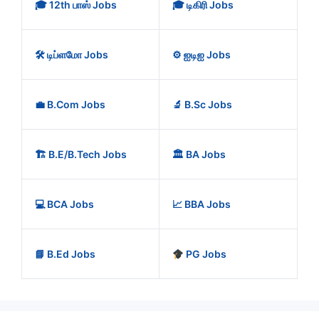
🎓 12th பாஸ் Jobs
🎓 டிகிரி Jobs
🛠️ டிப்ளமோ Jobs
⚙️ ஐடிஐ Jobs
💼 B.Com Jobs
🔬 B.Sc Jobs
🏗️ B.E/B.Tech Jobs
🏛️ BA Jobs
💻 BCA Jobs
📈 BBA Jobs
📘 B.Ed Jobs
PG Jobs