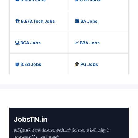
🏗️ B.E/B.Tech Jobs
🏛️ BA Jobs
💻 BCA Jobs
📈 BBA Jobs
📘 B.Ed Jobs
PG Jobs
JobsTN.in
தமிழ்நாடு அரசு வேலை, தனியார் வேலை, கல்வி மற்றும்
வேலைவாய்ப்பு செய்திகள்.