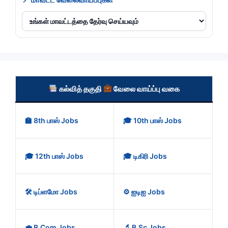
கல்வித் தகுதி
வேலை வாய்ப்பு வகை
🏫 8th பாஸ் Jobs
🎓 10th பாஸ் Jobs
🎓 12th பாஸ் Jobs
🎓 டிகிரி Jobs
🛠️ டிப்ளமோ Jobs
⚙️ ஐடிஐ Jobs
💼 B.Com Jobs
🔬 B.Sc Jobs