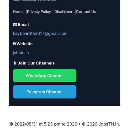
Home
Privacy Policy
Disclaimer
Contact Us
📧 Email
keyboardtamil17@gmail.com
🌐 Website
jobstn.in
📱 Join Our Channels
WhatsApp Channel
Telegram Channel
© 2022/08/31 at 5:23 pm to 2026 • © 2026 JobsTN.in.