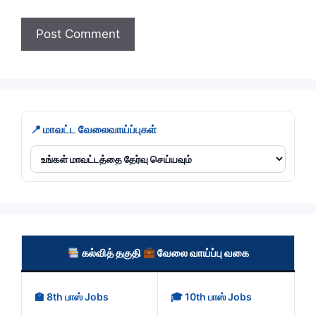
📍 மாவட்ட வேலைவாய்ப்புகள்
கல்வித் தகுதி
வேலை வாய்ப்பு வகை
🏫 8th பாஸ் Jobs
🎓 10th பாஸ் Jobs