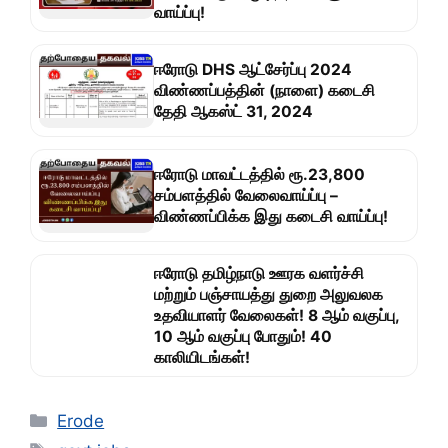
வாய்ப்பு!
ஈரோடு DHS ஆட்சேர்ப்பு 2024
விண்ணப்பத்தின் (நாளை) கடைசி
தேதி ஆகஸ்ட் 31, 2024
ஈரோடு மாவட்டத்தில் ரூ.23,800
சம்பளத்தில் வேலைவாய்ப்பு –
விண்ணப்பிக்க இது கடைசி வாய்ப்பு!
ஈரோடு தமிழ்நாடு ஊரக வளர்ச்சி
மற்றும் பஞ்சாயத்து துறை அலுவலக
உதவியாளர் வேலைகள்! 8 ஆம் வகுப்பு,
10 ஆம் வகுப்பு போதும்! 40
காலியிடங்கள்!
Categories
Erode
Tags