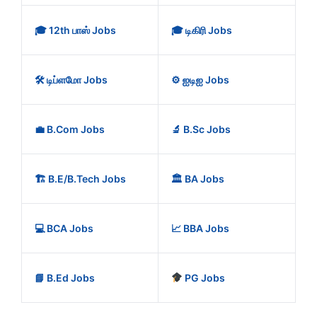
🎓 12th பாஸ் Jobs
🎓 டிகிரி Jobs
🛠️ டிப்ளமோ Jobs
⚙️ ஐடிஐ Jobs
💼 B.Com Jobs
🔬 B.Sc Jobs
🏗️ B.E/B.Tech Jobs
🏛️ BA Jobs
💻 BCA Jobs
📈 BBA Jobs
📘 B.Ed Jobs
PG Jobs