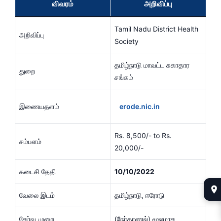
விவரம்
அறிவிப்பு
Tamil Nadu District Health
அறிவிப்பு
Society
தமிழ்நாடு மாவட்ட சுகாதார
துறை
சங்கம்
இணையதளம்
erode.nic.in
Rs. 8,500/- to Rs.
சம்பளம்
20,000/-
கடைசி தேதி
10/10/2022
வேலை இடம்
தமிழ்நாடு, ஈரோடு
தேர்வு முறை
(நேர்காணல்) மூலமாக