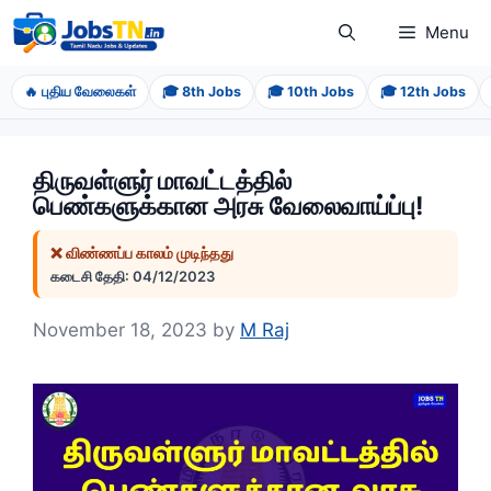
Skip
Menu
to
content
🔥 புதிய வேலைகள்
🎓 8th Jobs
🎓 10th Jobs
🎓 12th Jobs
திருவள்ளுர்‌ மாவட்டத்தில்‌
பெண்களுக்கான அரசு வேலைவாய்ப்பு!
❌ விண்ணப்ப காலம் முடிந்தது
கடைசி தேதி: 04/12/2023
November 18, 2023
by
M Raj