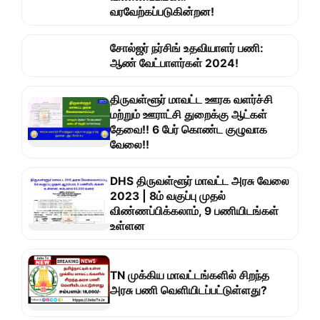
வரவேற்கப்படுகின்றன!
சோல்ஜர் நர்சிங் உதவியாளர் பணி:
ஆண் வேட்பாளர்கள் 2024!
திருவள்ளூர் மாவட்ட ஊரக வளர்ச்சி
மற்றும் ஊராட்சி துறைக்கு ஆட்கள்
தேவை!! 6 பேர் கொண்ட குழுவாக
வேலை!!
DHS திருவள்ளூர் மாவட்ட அரசு வேலை
2023 | 8ம் வகுப்பு முதல்
விண்ணப்பிக்கலாம், 9 பணியிடங்கள்
உள்ளன
TN முக்கிய மாவட்டங்களில் சிறந்த
அரசு பணி வெளியிடப்பட்டுள்ளது?