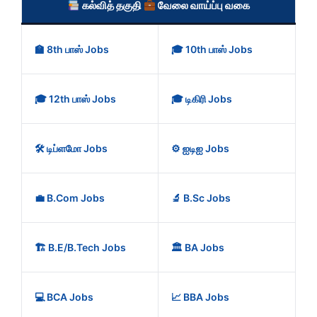
கல்வித் தகுதி
வேலை வாய்ப்பு வகை
🏫 8th பாஸ் Jobs
🎓 10th பாஸ் Jobs
🎓 12th பாஸ் Jobs
🎓 டிகிரி Jobs
🛠️ டிப்ளமோ Jobs
⚙️ ஐடிஐ Jobs
💼 B.Com Jobs
🔬 B.Sc Jobs
🏗️ B.E/B.Tech Jobs
🏛️ BA Jobs
💻 BCA Jobs
📈 BBA Jobs