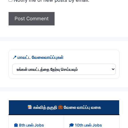
Notify me of new posts by email.
📍 மாவட்ட வேலைவாய்ப்புகள்
கல்வித் தகுதி
வேலை வாய்ப்பு வகை
🏫 8th பாஸ் Jobs
🎓 10th பாஸ் Jobs