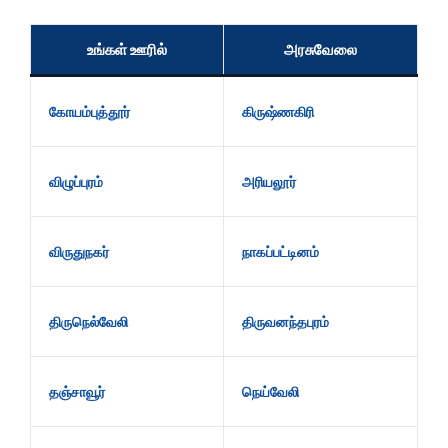
உங்கள் ஊரில்
அரசுவேலை
கோயம்புத்தூர்
கிருஷ்ணகிரி
விழுப்புரம்
அரியலூர்
விருதுநகர்
நாகப்பட்டினம்
திருநெல்வேலி
திருவனந்தபுரம்
தஞ்சாவூர்
நெய்வேலி