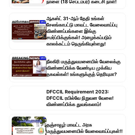
நாளை (18 செப்டம்பர்) கடைசி நாள்!
ஆகஸ்ட் 31-ஆம் தேதி உங்கள்
சேலங்காபட்டு மாவட்ட வேலைவாய்ப்பு
விண்ணப்பங்களை இங்கு
சமர்ப்பிக்குங்கள்! அழைக்கப்படும்
காலக்கட்டம் நெருங்கியுள்ளது!
நீலகிரி மருத்துவமனையில் வேலைக்கு
விண்ணப்பிக்க வேண்டிய முக்கிய
தகவல்கள்! உங்களுக்குத் தெரியுமா?
DFCCIL Requirement 2023:
DFCCIL ரயில்வே நிறுவன வேலை!
விண்ணப்பிக்க துவங்கலாம்!
தஞ்சாவூர் மாவட்ட அரசு
மருத்துவமனையில் வேலைவாய்ப்புகள்!!