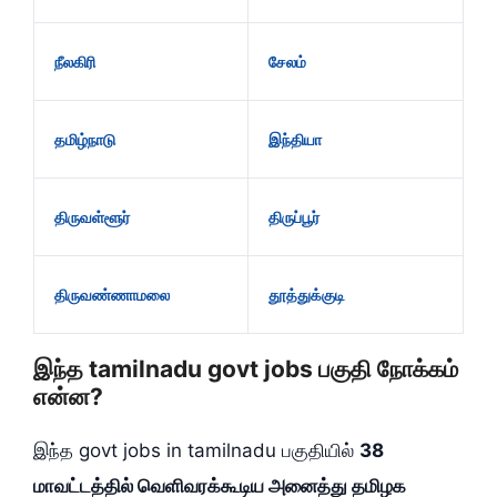
நீலகிரி
சேலம்
தமிழ்நாடு
இந்தியா
திருவள்ளூர்
திருப்பூர்
திருவண்ணாமலை
தூத்துக்குடி
இந்த tamilnadu govt jobs பகுதி நோக்கம்
என்ன?
இந்த govt jobs in tamilnadu பகுதியில்
38
மாவட்டத்தில் வெளிவரக்கூடிய அனைத்து தமிழக