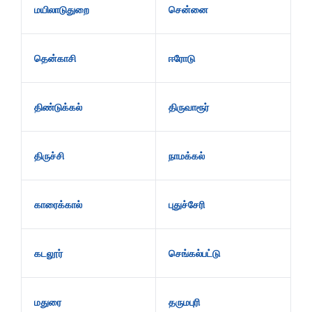
மயிலாடுதுறை
சென்னை
தென்காசி
ஈரோடு
திண்டுக்கல்
திருவாரூர்
திருச்சி
நாமக்கல்
காரைக்கால்
புதுச்சேரி
கடலூர்
செங்கல்பட்டு
மதுரை
தருமபுரி