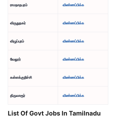
ராமநாதபுரம்
விண்ணப்பிக்க
விருதுநகர்
விண்ணப்பிக்க
விழுப்புரம்
விண்ணப்பிக்க
வேலூர்
விண்ணப்பிக்க
கள்ளக்குறிச்சி
விண்ணப்பிக்க
திருவாரூர்
விண்ணப்பிக்க
List Of Govt Jobs In Tamilnadu