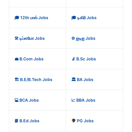
🎓 12th பாஸ் Jobs
🎓 டிகிரி Jobs
🛠️ டிப்ளமோ Jobs
⚙️ ஐடிஐ Jobs
💼 B.Com Jobs
🔬 B.Sc Jobs
🏗️ B.E/B.Tech Jobs
🏛️ BA Jobs
💻 BCA Jobs
📈 BBA Jobs
📘 B.Ed Jobs
PG Jobs